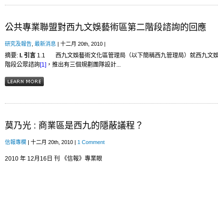
公共專業聯盟對西九文娛藝術區第二階段諮詢的回應
研究及報告
,
最新消息
| 十二月 20th, 2010 |
摘要:
I.
引言
1.1 ​西九文娛藝術文化區管理局（以下簡稱西九管理局）就西九文
階段公眾諮詢
[1]
，推出有三個規劃團隊設計...
莫乃光 : 商業區是西九的隱蔽議程？
信報專欄
| 十二月 20th, 2010 |
1 Comment
2010 年 12月16日 刊 《信報》專業眼