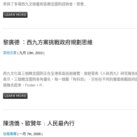
參與了多場西九文娛藝術區概念圖則諮詢會，發覺...
黎廣德 ：西九方案挑戰政府規劃思維
其他文章
| 九月 13th, 2010 |
西九文化區三個概念圖則正在全港各區巡迴展覽，曾經發表《人民西九》研究報告
表示，三個概念圖則各有優劣，每一個都「有料到」，分別在不同的層面挑戰政府
施融合起來、Foster + P...
陳清僑、歐贊年﹕人民最內行
信報專欄
| 一月 7th, 2008 |