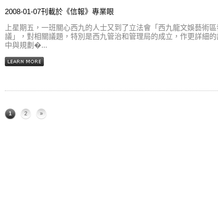
2008-01-07刊載於《信報》專業眼
上星期五，一班關心西九的人士又到了立法會「西九龍文娛藝術區
議」，對相關議題，特別是西九管治和管理局的成立，作更詳細的
中與規劃�...
1
2
»