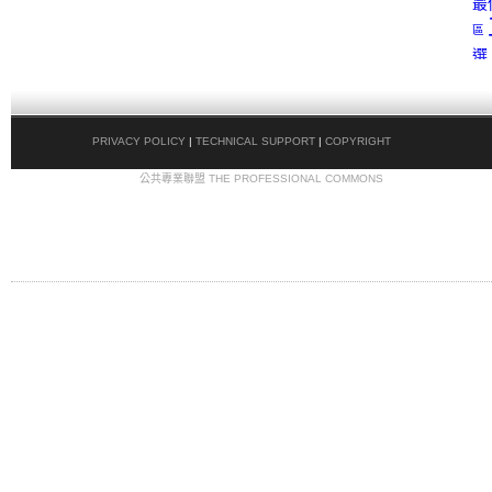
最
區
選
PRIVACY POLICY
|
TECHNICAL SUPPORT
|
COPYRIGHT
COPYRIGHT © 2009
公共專業聯盟 THE PROFESSIONAL COMMONS
. ALL RIGHTS
RESERVED.