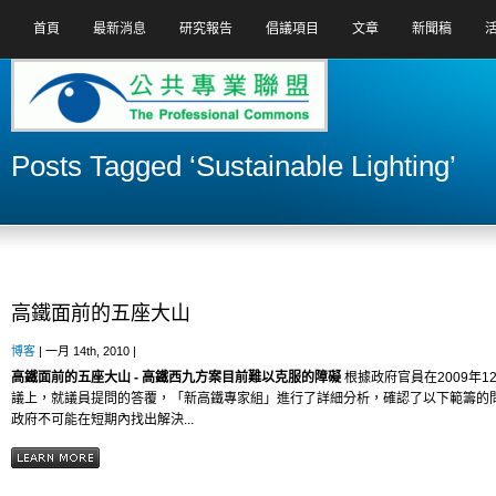
首頁
最新消息
研究報告
倡議項目
文章
新聞稿
Posts Tagged ‘Sustainable Lighting’
高鐵面前的五座大山
博客
| 一月 14th, 2010 |
高鐵面前的五座大山
- 高鐵西九方案目前難以克服的障礙
根據政府官員在2009年1
議上，就議員提問的答覆，「新高鐵專家組」進行了詳細分析，確認了以下範籌的
政府不可能在短期內找出解決...