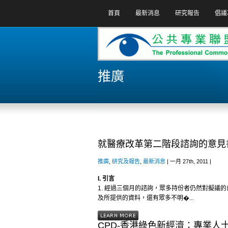
首頁
最新消息
研究報告
倡議
推廣
就醫療改革第二階段諮詢的意見
推廣
,
研究及報告
,
最新消息
| 一月 27th, 2011 |
I. 引言
1. 經過三個月的諮詢，眾多持份者仍然對擬議
及所提供的資料，還有眾多不明�...
CPD-香港綠色新經濟：專業人