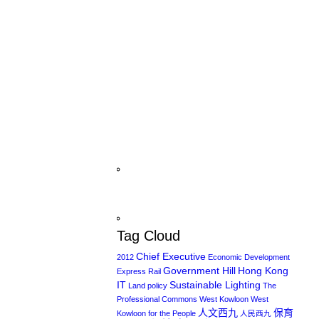
Tag Cloud
Chief Executive
2012
Economic Development
Government Hill
Hong Kong
Express Rail
IT
Sustainable Lighting
Land policy
The
Professional Commons
West Kowloon
West
人文西九
保育
Kowloon for the People
人民西九