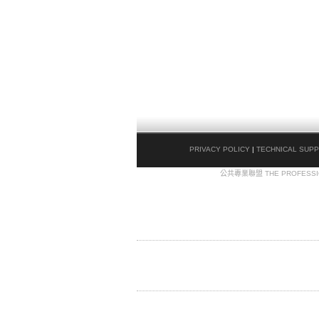
PRIVACY POLICY
|
TECHNICAL SUP
COPYRIGHT © 2009
公共專業聯盟 THE PROFESSI