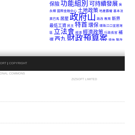
功能組別
可持續發展
保險
吳
土地政策
永輝
國際金融中心
地產霸權
基本法
政府山
居屋
新界
奧巴馬
政改
教育
特首
環保
最低工資
民主
環珠江口宜居灣
立法會
經濟政策
補
區
經濟
行政長官
財政預算案
西九
選
退休
醫改
金融海嘯
香港
PORT
|
COPYRIGHT
ONAL COMMONS
. ALL RIGHTS
RESERVED. BUILT BY
ZIZSOFT LIMITED