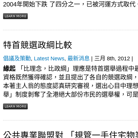
2004年開始下跌 了四分之一，已被河運方式取代。
特首競選政綱比較
倡議及策動
,
Latest News
,
最新消息
| 三月 8th, 2012 |
緣起
「比理念，比政綱」理應是特首選舉過程中
資格既然獲得確認，並且提出了各自的競選政綱
本著主人翁的態度認真研究審視，選出心目中理想
舉」制度剝奪了全港絕大部份市民的選舉權，可是市
公共專業聯盟對 「規管一手住宅物