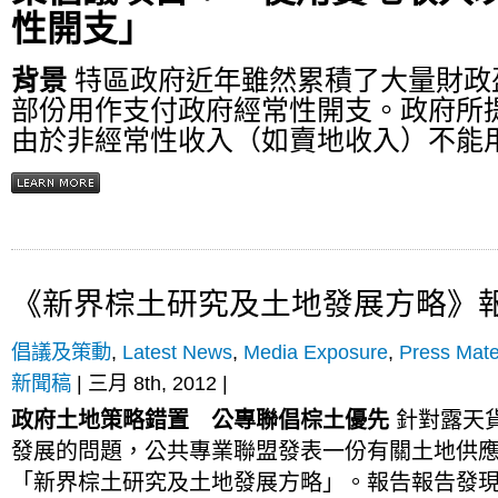
性開支」
背景
特區政府近年雖然累積了大量財政
部份用作支付政府經常性開支。政府所提
由於非經常性收入（如賣地收入）不能用�
《新界棕土研究及土地發展方略》
倡議及策動
,
Latest News
,
Media Exposure
,
Press Mate
新聞稿
| 三月 8th, 2012 |
政府土地策略錯置 公專聯倡棕土優先
針對露天
發展的問題，公共專業聯盟發表一份有關土地供
「新界棕土研究及土地發展方略」。報告報告發