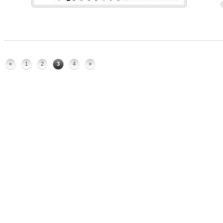
«
1
2
3
4
»