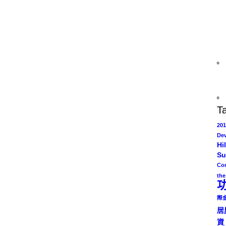
T
201
De
Hil
Su
Co
the
際
居
資