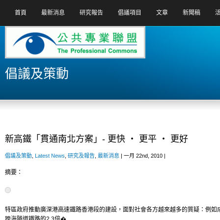
首頁
最新消息
研究報告
倡議項目
文章
新聞稿
倡議及策動
新高鐵「貫通南北方案」- 更快 ‧ 更平 ‧ 更好
倡議及策動
,
Latest News
,
研究及報告
,
最新消息
| 一月 22nd, 2010 |
摘要：
特區政府推動廣深港高速鐵路香港段的建設，面對社會各方越來越多的質疑：例如
跨海隧道鐵路的2.3倍�...