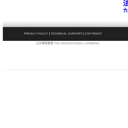
PRIVACY POLICY
|
TECHNICAL SUPPORT
|
COPYRIGHT
COPYRIGHT © 2009
公共專業聯盟 THE PROFESSIONAL COMMONS
. ALL RIGHTS
RESERVED.