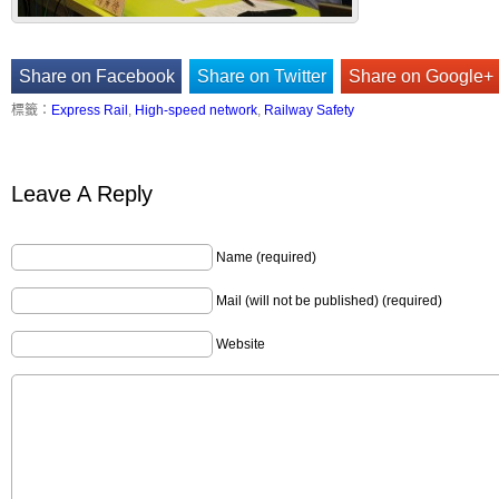
Share on Facebook
Share on Twitter
Share on Google+
標籤：
Express Rail
,
High-speed network
,
Railway Safety
Leave A Reply
Name (required)
Mail (will not be published) (required)
Website