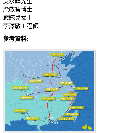
吳永輝先生
梁啟智博士
龐婉兒女士
李澤敏工程師
參考資料: