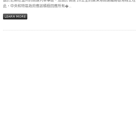
鑑於近期在溫州的高速列車事故，及由於長達 26公里的廣深港高速鐵路香港段正
此，中央和特區政府應該積極回應所有�...