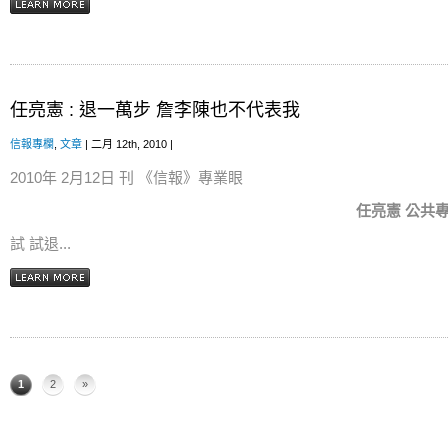
任亮憲 : 退一萬步 詹李陳也不代表我
信報專欄
,
文章
| 二月 12th, 2010 |
2010年 2月12日 刊 《信報》專業眼
任亮憲
公共專業
試 試退...
1
2
»