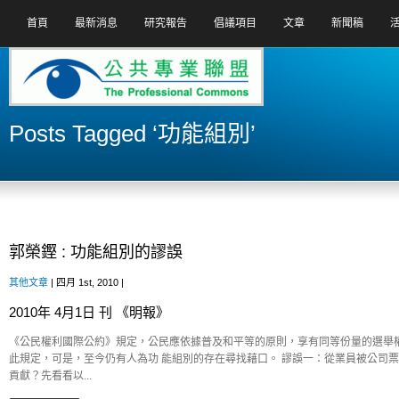
首頁
最新消息
研究報告
倡議項目
文章
新聞稿
Posts Tagged ‘功能組別’
郭榮鏗 : 功能組別的謬誤
其他文章
| 四月 1st, 2010 |
2010年 4月1日 刊 《明報》
《公民權利國際公約》規定，公民應依據普及和平等的原則，享有同等份量的選舉
此規定，可是，至今仍有人為功 能組別的存在尋找藉口。 謬誤一：從業員被公司
貢獻？先看看以...