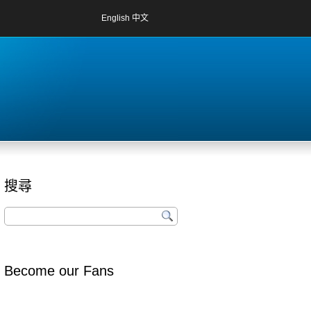
English
中文
搜尋
Become our Fans