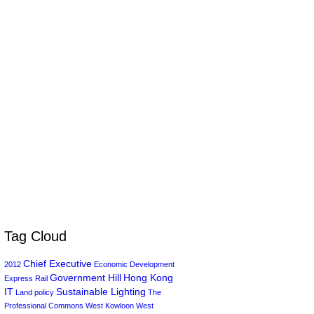
Tag Cloud
Chief Executive
2012
Economic Development
Government Hill
Hong Kong
Express Rail
IT
Sustainable Lighting
Land policy
The
Professional Commons
West Kowloon
West