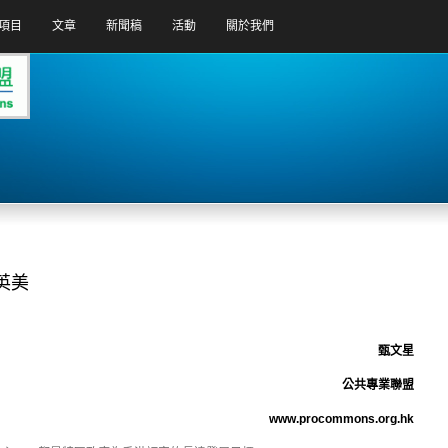
項目
文章
新聞稿
活動
關於我們
英美
甄文星
公共專業聯盟
www.procommons.org.hk