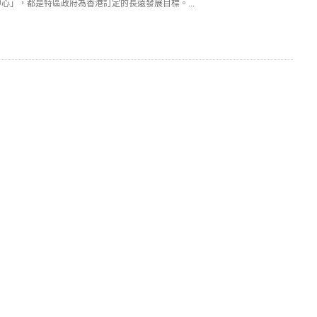
」，都是特區政府為香港訂定的長遠發展目標。...