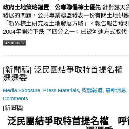
政府土地策略錯置 公專聯倡棕土優先
針對露天
發展的問題，公共專業聯盟發表一份有關土地供
「新界棕土研究及土地發展方略」。報告報告發
2004年開始下跌 了四分之一，已被河運方式取代。
[新聞稿] 泛民團結爭取特首提名權
選選委
Media Exposure
,
Press Materials
,
媒體報道
,
最新消息
,
Comments
[新聞稿]
泛民團結爭取特首提名權
呼