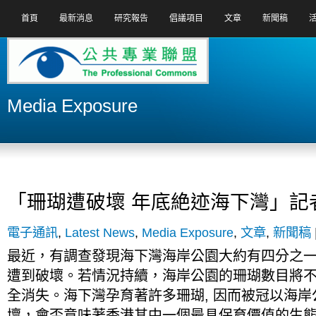
首頁
最新消息
研究報告
倡議項目
文章
新聞稿
Media Exposure
「珊瑚遭破壞 年底絶迹海下灣」記
電子通訊
,
Latest News
,
Media Exposure
,
文章
,
新聞稿
最近，有調查發現海下灣海岸公園大約有四分之
遭到破壞。若情況持續，海岸公園的珊瑚數目將
全消失。海下灣孕育著許多珊瑚, 因而被冠以海
壞，會否意味著香港其中一個最具保育價值的生態