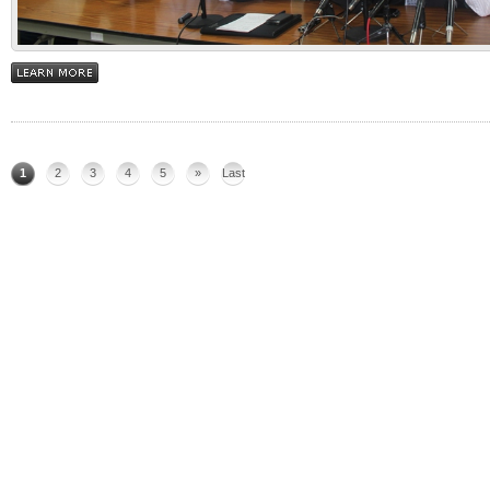
1
2
3
4
5
»
Last