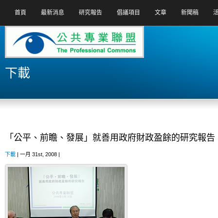
首頁
最新消息
研究報告
倡議項目
文章
新聞稿
下載
「公平、前瞻、發展」就善用政府財政盈餘的研究報告
下載
| 一月 31st, 2008 |