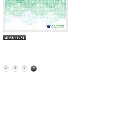
«
1
2
3