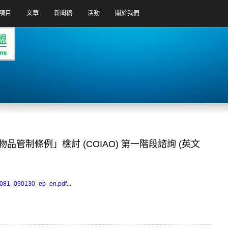
項目
文章
新聞稿
活動
關於我們
管制條例」檢討 (COIAO) 第一階段諮詢 (英文
0081_090130_ep_en.pdf
...