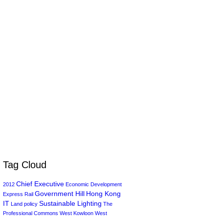
Tag Cloud
Chief Executive
2012
Economic Development
Government Hill
Hong Kong
Express Rail
IT
Sustainable Lighting
Land policy
The
Professional Commons
West Kowloon
West