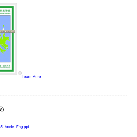
Learn More
)
G5_Vocie_Eng.ppt
...