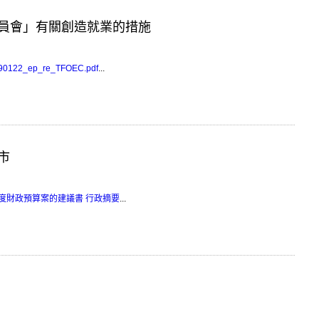
員會」有關創造就業的措施
0090122_ep_re_TFOEC.pdf
...
市
0年度財政預算案的建議書 行政摘要
...