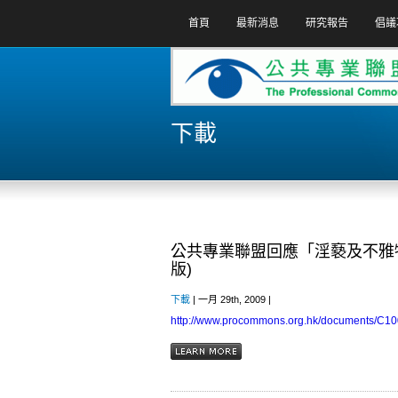
首頁
最新消息
研究報告
倡議
下載
公共專業聯盟回應「淫褻及不雅物品
版)
下載
| 一月 29th, 2009 |
http://www.procommons.org.hk/documents/C1