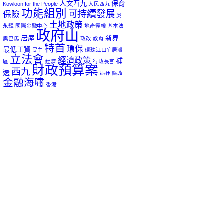
人文西九
保育
Kowloon for the People
人民西九
功能組別
可持續發展
保險
吳
土地政策
永輝
國際金融中心
地產霸權
基本法
政府山
居屋
新界
奧巴馬
政改
教育
特首
環保
最低工資
民主
環珠江口宜居灣
立法會
經濟政策
補
區
經濟
行政長官
財政預算案
西九
選
退休
醫改
金融海嘯
香港