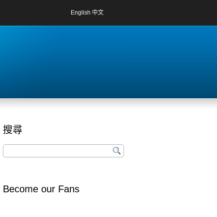
English
中文
搜尋
Become our Fans