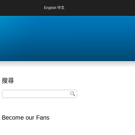
English
中文
搜尋
Become our Fans