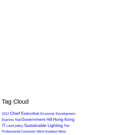
Tag Cloud
Chief Executive
2012
Economic Development
Government Hill
Hong Kong
Express Rail
IT
Sustainable Lighting
Land policy
The
Professional Commons
West Kowloon
West