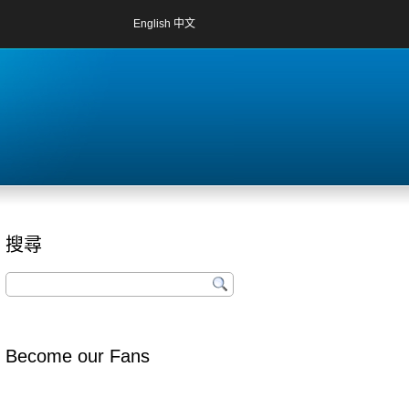
English
中文
搜尋
Become our Fans