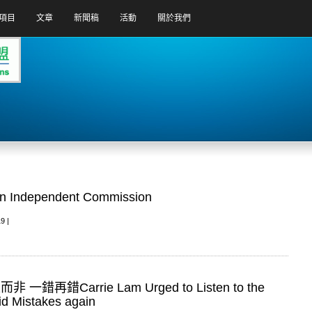
項目
文章
新聞稿
活動
關於我們
ependent Commission
9 |
Carrie Lam Urged to Listen to the
id Mistakes again