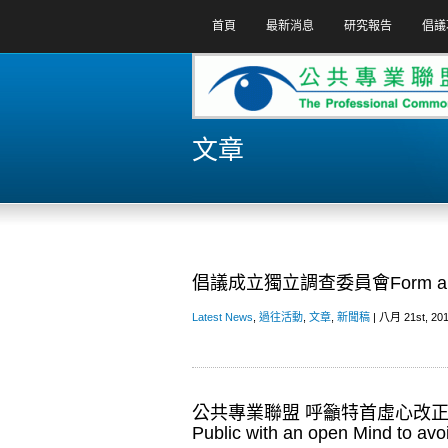
首頁
最新消息
研究報告
倡議
文章
倡議成立獨立調查委員會Form an Ind
Latest News
,
過往活動
,
文章
,
新聞稿
| 八月 21st, 201
公共專業聯盟 呼籲特首虛心改正而非 一錯再錯
Public with an open Mind to avo