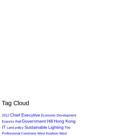
Tag Cloud
Chief Executive
2012
Economic Development
Government Hill
Hong Kong
Express Rail
IT
Sustainable Lighting
Land policy
The
Professional Commons
West Kowloon
West