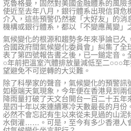
克魯格曼，固然對美國金融體系的風險
使近至去年八月，銀行體系出現信貸危
介入，這些預警仍然被「大好友」的消
機構或銀行體系，都以「不變應萬變」
氣候變化的根源和趨勢多年來爭論已久
合國政府間氣候變化委員會」糾集了全
表了第四號報告書之後，已一鎚定音。
○年前把溫室汽體排放量減低至二○○○
望避免不可逆轉的大災難。
除了科學家的聲音，氣候變化的預警訊
如極端天氣現象，今年便在香港見到兩
降雨量打破了天文台開台一百二十五年
是四十年以來連續寒冷天數最長的月份
必然不會忘記有生以來從未見過的山泥
水倒灌……。可是，至今有多少香港人
付氣候變化坐言起行？