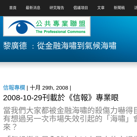
首頁
最新消息
研究報告
倡議項目
文章
新聞稿
黎廣德 ﹕從金融海嘯到氣候海嘯
信報專欄
| 十月 29th, 2008 |
2008-10-29刊載於《信報》專業眼
當我們大家都被金融海嘯的殺傷力嚇得
有想過另一次市場失效引起的「海嘯」
來？