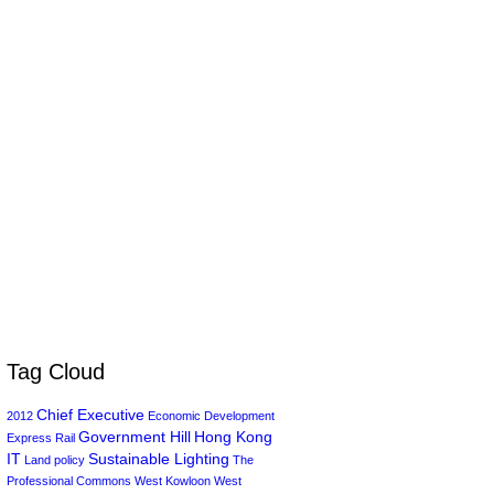
Tag Cloud
Chief Executive
2012
Economic Development
Government Hill
Hong Kong
Express Rail
IT
Sustainable Lighting
Land policy
The
Professional Commons
West Kowloon
West