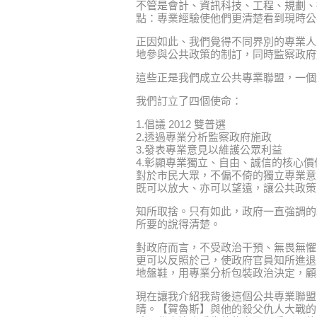
不管是會計、資訊科技、工程、規劃、
點：專業經驗使他們更清楚看到現時公
正因如此、我們覺得不同界別的專業人
地參與公共政策的制訂，同時監察政府
這些正是我們成立公共專業聯盟，一個
我們訂立了四個使命：
1.倡議 2012 雙普選
2.透過專業分析監察政府施政
3.發表專業意見以維護公眾利益
4.彰顯專業獨立、自由、誠信的核心價
對於市民大眾，不偏不倚的獨立專業意
既可以放大、亦可以望遠，讓公共政策
知所取捨。只有如此，政府一直強調的
所要的說得清楚。
對政府而言，不受政治干預、無畏無懼
更可以反照於己，使政府官員知所進退
地盤鞋，用專業分析包裝政治決定，顧
現在讓我介紹我背後這個公共專業聯盟
睛。【賀魯斯】與他的殺父仇人大戰的