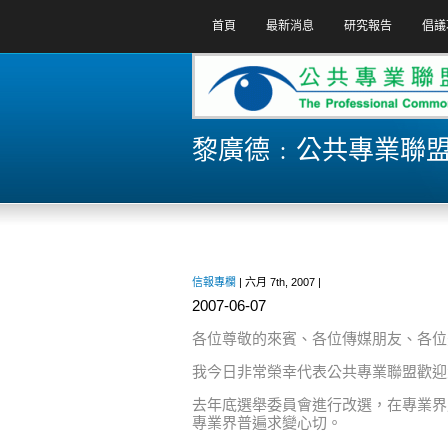
首頁
最新消息
研究報告
倡議
黎廣德﹕公共專業聯
信報專欄
| 六月 7th, 2007 |
2007-06-07
各位尊敬的來賓、各位傳媒朋友、各位
我今日非常榮幸代表公共專業聯盟歡迎
去年底選舉委員會進行改選，在專業界
專業界普遍求變心切。