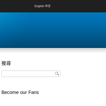
English
中文
搜尋
Become our Fans