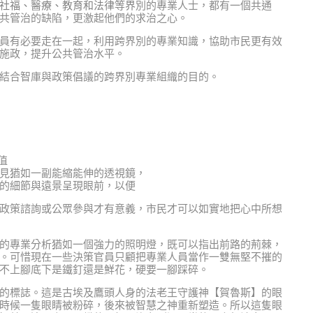
社福、醫療、教育和法律等界
別的專業人士，都有一個共通
共管治的缺陷，更激起他們的求治之心。
員有必要走在一起，利用跨界別的專業知識，協助市民更有效
施政，提升公共管治水平。
結合智庫與政策倡議的跨界別專業組織的目的。
值
見猶如一副能縮能伸的透視鏡，
的細節與遠景呈現眼前，以便
政策諮詢或公眾參與才有意義，市民才可以如實地把心中所想
的專業分析猶如一個強力的照明燈，既可以指出前路的荊棘，
。可惜現在一些決策官員只顧把專業人員當作一雙無堅不摧的
不上腳底下是鐵釘還是鮮花，硬要一腳踩碎。
的標誌。這是古埃及鷹頭人身的法老王守護神【賀魯斯】的眼
時候一隻眼睛被粉碎，後來被智慧之神重新塑造。所以這隻眼