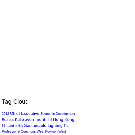
Tag Cloud
Chief Executive
2012
Economic Development
Government Hill
Hong Kong
Express Rail
IT
Sustainable Lighting
Land policy
The
Professional Commons
West Kowloon
West