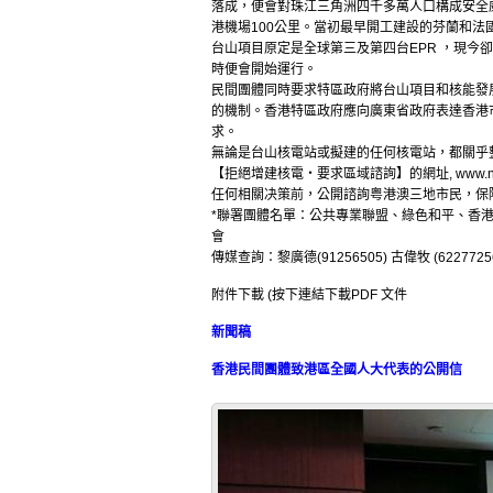
落成，便會對珠江三角洲四千多萬人口構成安全
港機場100公里。當初最早開工建設的芬蘭和法國
台山項目原定是全球第三及第四台EPR ，現
時便會開始運行。
民間團體同時要求特區政府將台山項目和核能發
的機制。香港特區政府應向廣東省政府表達香港
求。
無論是台山核電站或擬建的任何核電站，都關乎
【拒絕增建核電‧要求區域諮詢】的網址, www.
任何相關决策前，公開諮詢粤港澳三地市民，保障
*聯署團體名單：公共專業聯盟、綠色和平、香
會
傳媒查詢：黎廣德(91256505) 古偉牧 (6227725
附件下載 (按下連結下載PDF 文件
新聞稿
香港民間團體致港區全國人大代表的公開信