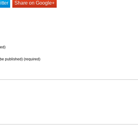
tter
Share on Google+
ed)
t be published) (required)