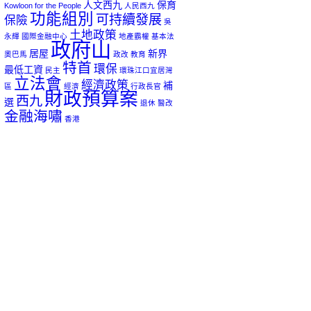
人文西九
保育
Kowloon for the People
人民西九
功能組別
可持續發展
保險
吳
土地政策
永輝
國際金融中心
地產霸權
基本法
政府山
居屋
新界
奧巴馬
政改
教育
特首
環保
最低工資
民主
環珠江口宜居灣
立法會
經濟政策
補
區
經濟
行政長官
財政預算案
西九
選
退休
醫改
金融海嘯
香港