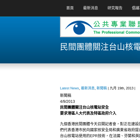
首頁
最新消息
研究報告
倡議
民間團體關注台山核電
Latest News
,
最新消息
,
新聞稿
| 九月 19th, 2013 |
新聞稿
4/9/2013
民間團體關注台山核電站安全
要求港區人大代表及特區政府介入
九個香港民間團體今天召開記者會，對正在建設
們代表香港市民向國家核安全局和廣東省政府提
台山核電站使用的EPR技術，在法國、芬蘭和