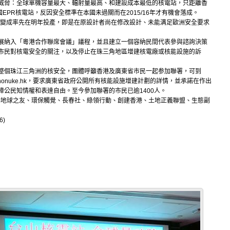
威脅：全球單機容量最大、輻射量最高、和建設成本最低的核電站，只距離香
EPR核電站，反因安全標準在本國未過關而在2015/16年才有機會落成。
今卻變成率先在明年投產，即是在原設計者尚在修改設計、未能满足歐洲安全要求
展納入「粵港合作聯席會議」議程，並且建立一個容納民間代表參與諮詢決策
市民對核電安全的關注，以及停止在珠三角地區增建核電廠或核能設施的訴
整個珠江三角洲的核安全，團體呼籲香港及廣東省市民一起参加聯署，可到
nonuke.hk，要求廣東省政府公開所有核能設施增建計劃的詳情，並承諾在作出
公民知情權和表達自由。至今參加聯署的市民已逾1400人。
港地球之友、環保觸覺、長春社、綠領行動、創建香港、土地正義聯盟、生態副
6)