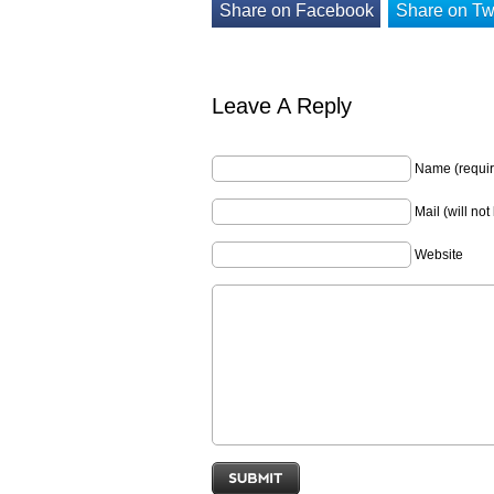
Share on Facebook
Share on Twi
Leave A Reply
Name (requir
Mail (will no
Website