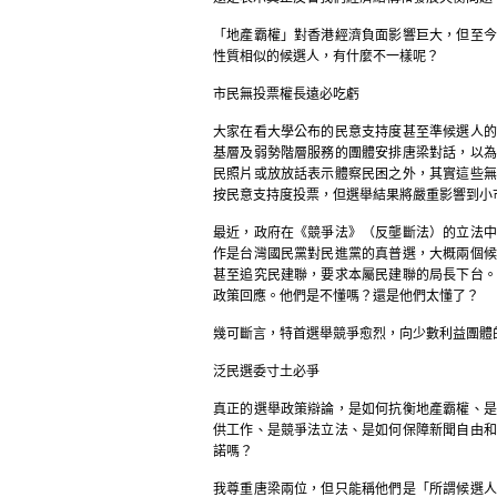
「地產霸權」對香港經濟負面影響巨大，但至今
性質相似的候選人，有什麼不一樣呢？
市民無投票權長遠必吃虧
大家在看大學公布的民意支持度甚至準候選人的
基層及弱勢階層服務的團體安排唐梁對話，以為
民照片或放放話表示體察民困之外，其實這些無
按民意支持度投票，但選舉結果將嚴重影響到小
最近，政府在《競爭法》（反壟斷法）的立法中
作是台灣國民黨對民進黨的真普選，大概兩個候
甚至追究民建聯，要求本屬民建聯的局長下台。
政策回應。他們是不懂嗎？還是他們太懂了？
幾可斷言，特首選舉競爭愈烈，向少數利益團體
泛民選委寸土必爭
真正的選舉政策辯論，是如何抗衡地產霸權、是
供工作、是競爭法立法、是如何保障新聞自由和
諾嗎？
我尊重唐梁兩位，但只能稱他們是「所謂候選人