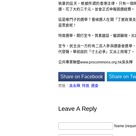
執筆的這天，根據所謂的香港法律，只有一個
選，花了大約三千元，並會正式申報競選經費。
這是哪門子的選舉？看候選人在開「丁屋政策支
是票倉呢！
特首選舉，開打至今，質素趨惡，權謀顯現，劣
至今，民主派一方約有二百人參與選委會選舉，
代發聲。華叔說的「寸土必爭」又派上用場了。
公共專業聯盟www.procommons.org.hk吳永輝
Share on Facebook
Share on Twi
標籤：
吳永輝
,
特首
,
選委
Leave A Reply
Name (requir