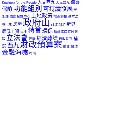
人文西九
保育
Kowloon for the People
人民西九
功能組別
可持續發展
保險
吳
土地政策
永輝
國際金融中心
地產霸權
基本法
政府山
居屋
新界
奧巴馬
政改
教育
特首
環保
最低工資
民主
環珠江口宜居灣
立法會
經濟政策
補
區
經濟
行政長官
財政預算案
西九
選
退休
醫改
金融海嘯
香港