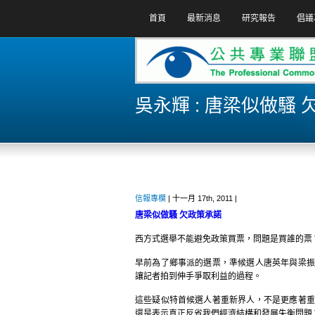
首頁
最新消息
研究報告
倡議
吳永輝 : 唐梁似做騷
信報專欄
| 十一月 17th, 2011 |
唐梁似做騷 欠政策承諾
西方式選舉不能避免政策買票，問題是買誰的票
早前為了鄉事派的選票，準候選人唐英年與梁振
讓記者拍到伸手爭取利益的過程。
這些疑似特首候選人著重新界人，不是更應著重
還是表示真正反省我們經濟結構和發展失衡問題