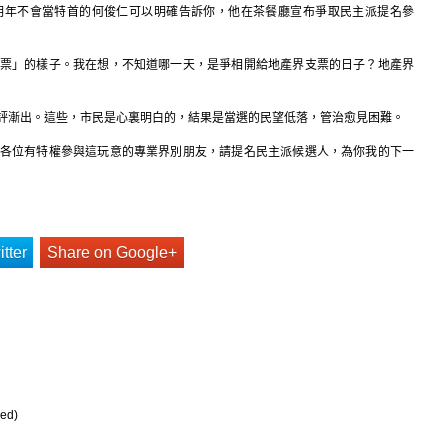
明年不會當特首的何俊仁可以明確告訴你，他在茶餐廳宣布爭取民主派提名參
票」的樣子。我在想，不知道哪一天，是爭相開給地產界支票的日子？地產界
評漸出。這些，市民是心裏明白的，結果是當選的民望低落，管治愈見困難。
各位有特權參與這玩意的專業界別朋友，請提名民主派候選人，為你我的下一
tter
Share on Google+
ed)