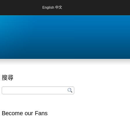
English
中文
搜尋
Become our Fans