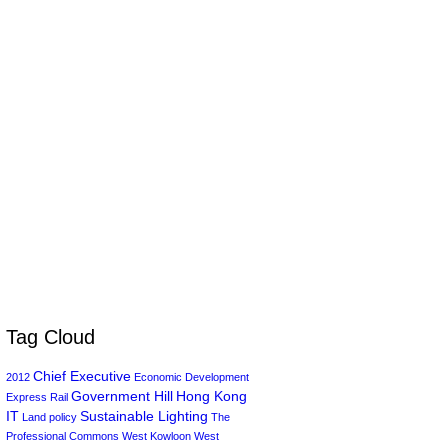
Tag Cloud
Chief Executive
2012
Economic Development
Government Hill
Hong Kong
Express Rail
IT
Sustainable Lighting
Land policy
The
Professional Commons
West Kowloon
West