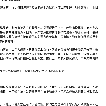
卻沒有一個比較關注經濟發展的建制派候選人敢出來批評「地產霸權」；兩個
緋聞時，都沒有被告之這些是不甚影響選情的。小市民沒有投票權，而不少為
是真的有點影響力，但除了唐梁要藉團體的活動作布景板、學彭定康拍一張親
票或少票的團體在特首選舉的影響力和參與都十分有限。沒有幾個選委說過會
市民的福祉。
向商界作出重大讓步，民建聯馬上支持，消費者委員會和民主派表示失望。換
選人必定跑出來，痛批政府如何向商界讓步，開出面向普羅選民的政策支票，
但香港兩個在政府擔任公職服務加起來近五十年的所謂候選人，至今未有具體
的政策買票愈嚴重。長遠的結果當然又是小市民吃虧。
如何培養香港青年人可以和大陸的青年人競爭、如何開創多元經濟為中年人提
處理二十三條立法、是否肯落實立法推動普選。但所謂候選人們敢提出政策承
」。這是因為大家在看的民望高低升降的主角唐梁都未承認是正式候選人。在