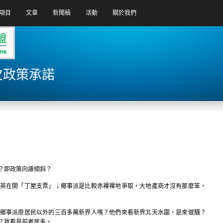
項目
文章
新聞稿
活動
關於我們
 欠政策承諾
？即政策向誰傾斜？
英在開「丁屋支票」；鄉事派是比較赤裸裸地爭取，大地產商才沒有那麼笨，
鄉事派原居民以外的三百多萬新界人嗎？他們來看新界北天水圍，是來做騷？
？我看是前者居多。