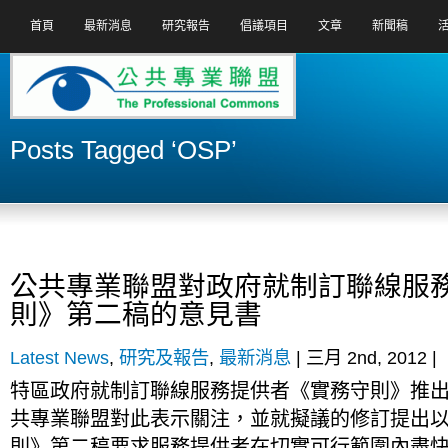
首頁
最新消息
研究報告
倡議項目
文章
新聞稿
Posts Tagged ‘OSP’
公共專業聯盟對政府就制訂聯線服
則》第二稿的意見書
Latest News
,
研究及報告
,
最新消息
| 三月 2nd, 2012 |
特區政府就制訂聯線服務提供者《實務守則》推
共專業聯盟對此表示關注，並就擬議的修訂提出以下回
則》第二稿要求服務提供者在切實可行範圍內盡