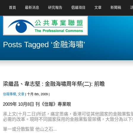
首頁
最新消息
研究報告
倡議項目
文章
新聞稿
Posts Tagged ‘金融海嘯’
梁繼昌、韋志堅 : 金融海嘯周年祭(二): 前瞻
信報專欄
,
文章
| 十月 8th, 2009 |
2009年 10月8日 刊《信報》專業眼
承上文(十月二日)所述，痛定思痛，香港可從其他國家的金融業監
必需的改革。現時不同國家採用的金融業監管架構，大致分為以下
單一或分散監管 他山之石...