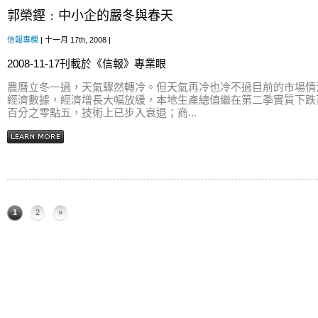
郭榮鏗﹕中小企的嚴冬與春天
信報專欄
| 十一月 17th, 2008 |
2008-11-17刊載於《信報》專業眼
農曆立冬一過，天氣驟然轉冷。但天氣再冷也冷不過目前的市場情
經濟數據，經濟增長大幅放緩，本地生產總值繼在第二季實質下跌
百分之零點五，技術上已步入衰退；商...
1
2
»