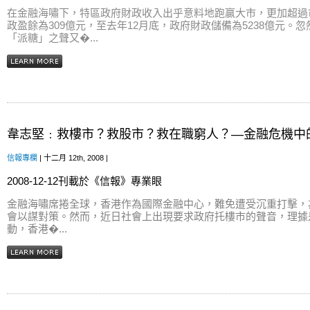
在金融海嘯下，特區政府財政收入出乎意料地跑贏大市，更加超過
政盈餘為309億元，至去年12月底，政府財政儲備為5238億元。
「派糖」之聲又�...
韋志堅﹕救樓市？救股市？救在職窮人？—金融危機中
信報專欄
| 十二月 12th, 2008 |
2008-12-12刊載於《信報》專業眼
金融海嘯席捲全球，香港作為國際金融中心，難免遭受沉重打擊，
會以謀對策。然而，近日社會上出現要求政府托樓市的聲音，理據
動，香港�...