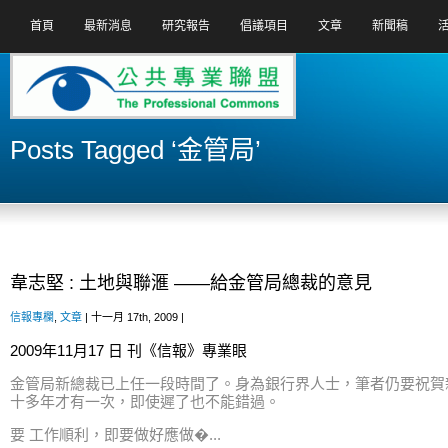
首頁
最新消息
研究報告
倡議項目
文章
新聞稿
Posts Tagged ‘金管局’
韋志堅 : 土地與聯滙 ——給金管局總裁的意見
信報專欄
,
文章
| 十一月 17th, 2009 |
2009年11月17 日
刊《信報》專業眼
金管局新總裁已上任一段時間了。身為銀行界人士，筆者仍要祝賀
十多年才有一次，即使遲了也不能錯過。
要 工作順利，即要做好應做�...