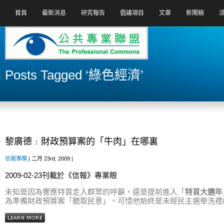
首頁
最新消息
研究報告
倡議項目
文章
新聞稿
Posts Tagged ‘綠色經濟’
黎廣德﹕財政預算案的「牛肉」在哪裏
信報專欄
| 二月 23rd, 2009 |
2009-02-23刊載於《信報》專業眼
未知是因為響應特首走入群眾的呼籲，還是提前進入「
特首大選年
為準備財政預算案「聽取民意」。可惜他始終是未經民主選舉洗禮的