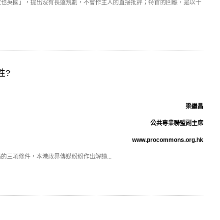
也英國」，提出沒有長遠規劃，不會作主人的直接批評；特首的回應，是以十
性?
梁繼昌
公共專業聯盟副主席
www.procommons.org.hk
三項條件，本港政界傳媒紛紛作出解讀...