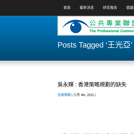
首頁
最新消息
研究報告
倡議
Posts Tagged ‘王光亞’
吳永輝 : 香港策略規劃的缺失
信報專欄
| 八月 4th, 2011 |