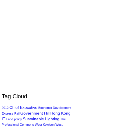
Tag Cloud
Chief Executive
2012
Economic Development
Government Hill
Hong Kong
Express Rail
IT
Sustainable Lighting
Land policy
The
Professional Commons
West Kowloon
West