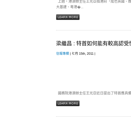
上週，港澳辦主任王光亞指港府「成也英國、敗
大基建、粵港�...
梁繼昌 : 特首如何能有較高認受
信報專欄
| 七月 15th, 2011 |
國務院港澳辦主任王光亞近日提出了特首應具備的