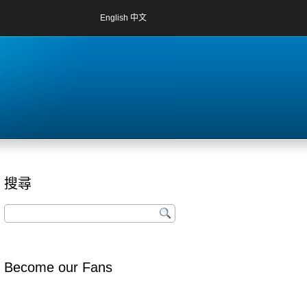
English
中文
搜尋
Become our Fans