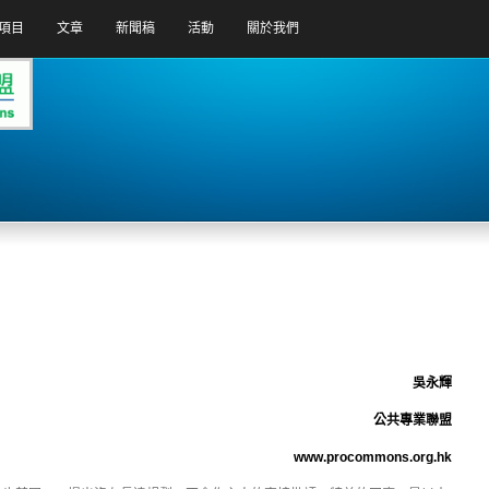
項目
文章
新聞稿
活動
關於我們
吳永輝
公共專業聯盟
www.procommons.org.hk