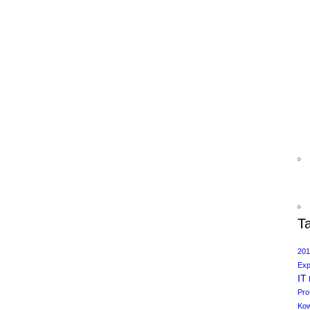
T
201
Exp
IT
Pro
Kow