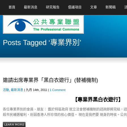
首頁
最新消息
研究報告
倡議項目
文章
新聞稿
Posts Tagged ‘專業界別’
邀請出席專業界「黑白衣遊行」(替補機制)
活動
,
最新消息
| 九月 14th, 2011 |
1 Comment
【專業界黑白衣遊行】
各位專業界別的會員、朋友： 鑑於特區政府 就立法會替補機制的諮詢即將完結，
殺市民補選權利，削弱香港人所珍惜的核心價值。 現在是我們要 現身的時侯。公共專