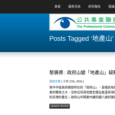
首頁
最新消息
研究報告
倡議
Posts Tagged ‘地產山’
黎廣德 : 政府山變「地產山」疑
其他文章
| 十月 27th, 2010 |
現今中區政府總部所在的「政府山」，是殖民地
衰的關係之大，沒有任何其他歴史遺址能望其項
利亞港的重任；政府山中間更內藏四通八達的隧道.