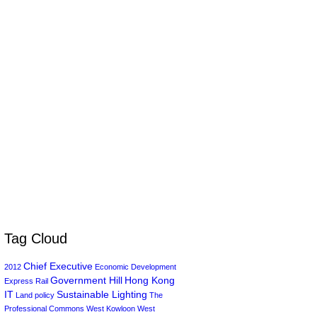
Tag Cloud
Chief Executive
2012
Economic Development
Government Hill
Hong Kong
Express Rail
IT
Sustainable Lighting
Land policy
The
Professional Commons
West Kowloon
West