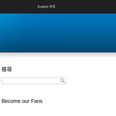
English
中文
搜尋
Become our Fans