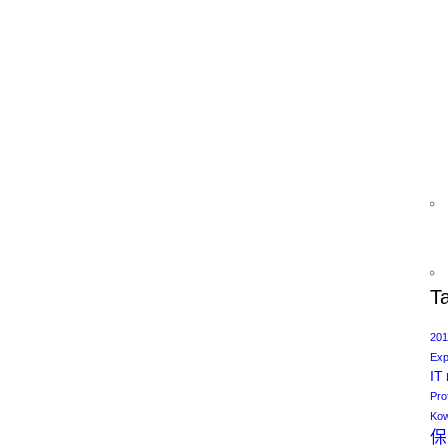
T
201
Exp
IT
Pro
Kow
保