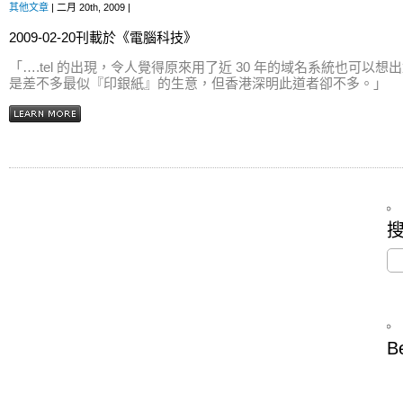
其他文章
| 二月 20th, 2009 |
2009-02-20刊載於《電腦科技》
「….tel 的出現，令人覺得原來用了近 30 年的域名系統也可以
是差不多最似『印銀紙』的生意，但香港深明此道者卻不多。」
B