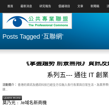
首頁
最新消息
研究報告
倡議項目
文章
新聞稿
Posts Tagged ‘互聯網’
《掌握趨勢 前景無限》資訊及通訊科技講座 系列五— 通往
活動
,
最新消息
| 十月 6th, 2011 |
《掌握趨勢 前景無限》資訊及
系列五--- 通往 IT 創
活動簡介：
香港的資訊及通訊科技已經全方位融入各行各業與日常生活，為業界帶
速...
莫乃光﹕.te域名新商機