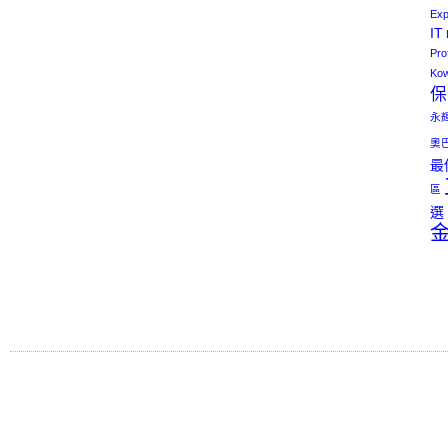
Exp
IT
Pro
Kow
保
永
奧
最
區
選