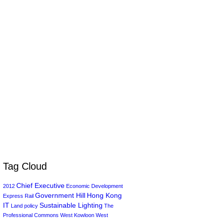
Tag Cloud
Chief Executive
2012
Economic Development
Government Hill
Hong Kong
Express Rail
IT
Sustainable Lighting
Land policy
The
Professional Commons
West Kowloon
West