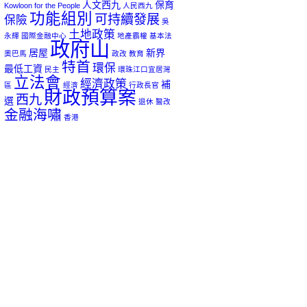
人文西九
保育
Kowloon for the People
人民西九
功能組別
可持續發展
保險
吳
土地政策
永輝
國際金融中心
地產霸權
基本法
政府山
居屋
新界
奧巴馬
政改
教育
特首
環保
最低工資
民主
環珠江口宜居灣
立法會
經濟政策
補
區
經濟
行政長官
財政預算案
西九
選
退休
醫改
金融海嘯
香港