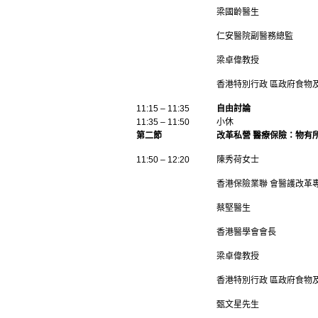
梁國齡醫生
仁安醫院副醫務總監
梁卓偉教授
香港特別行政 區政府食物
11:15 – 11:35
自由討論
11:35 – 11:50
小休
第二節
改革私營 醫療保險：物有
11:50 – 12:20
陳秀荷女士
香港保險業聯 會醫護改革
蔡堅醫生
香港醫學會會長
梁卓偉教授
香港特別行政 區政府食物
甄文星先生