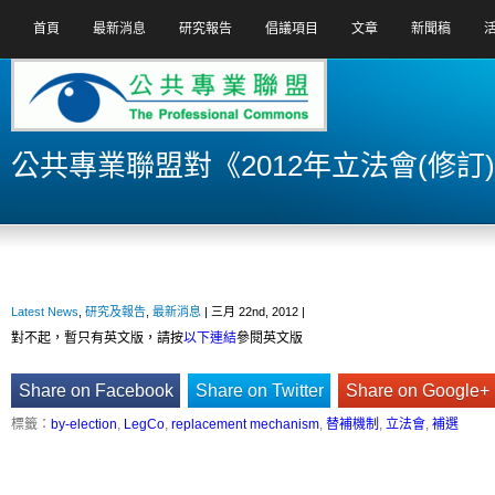
首頁
最新消息
研究報告
倡議項目
文章
新聞稿
公共專業聯盟對《2012年立法會(修
Latest News
,
研究及報告
,
最新消息
| 三月 22nd, 2012 |
對不起，暫只有英文版，請按
以下連結
參閱英文版
Share on Facebook
Share on Twitter
Share on Google+
標籤：
by-election
,
LegCo
,
replacement mechanism
,
替補機制
,
立法會
,
補選