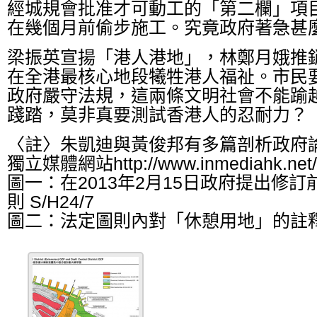
經城規會批准才可動工的「第二欄」項
在幾個月前偷步施工。究竟政府著急甚
梁振英宣揚「港人港地」，林鄭月娥推
在全港最核心地段犧牲港人福祉。市民
政府嚴守法規，這兩條文明社會不能踰
踐踏，莫非真要測試香港人的忍耐力？
〈註〉朱凱迪與黃俊邦有多篇剖析政府
獨立媒體網站http://www.inmediahk.net/
圖一：在2013年2月15日政府提出修
則 S/H24/7
圖二：法定圖則內對「休憩用地」的註