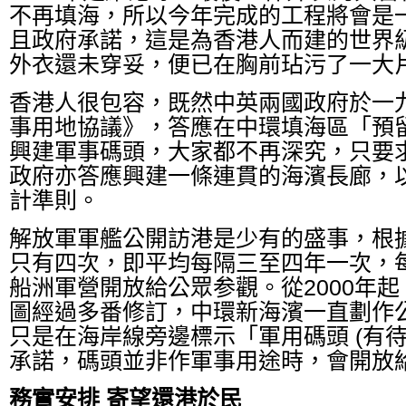
不再填海，所以今年完成的工程將會是
且政府承諾，這是為香港人而建的世界
外衣還未穿妥，便已在胸前玷污了一大
香港人很包容，既然中英兩國政府於一
事用地協議》，答應在中環填海區「預留
興建軍事碼頭，大家都不再深究，只要
政府亦答應興建一條連貫的海濱長廊，
計準則。
解放軍軍艦公開訪港是少有的盛事，根
只有四次，即平均每隔三至四年一次，
船洲軍營開放給公眾参觀。從2000年
圖經過多番修訂，中環新海濱一直劃作
只是在海岸線旁邊標示「軍用碼頭 (有待
承諾，碼頭並非作軍事用途時，會開放
務實安排 寄望還港於民