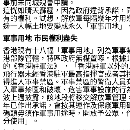
事前未向城規會申請。
這恍如晴天霹靂，因為政府違背承諾，
有的權利。試想，解放軍每隔幾年才用
邊一大幅土地要變成永久「軍事用地」
軍事用地 市民權利盡失
香港現有十八幅「軍事用地」列為軍事
港部隊管轄，特區政府無權置啄。根據
的《香港駐軍法》 ，「香港駐軍以外的
飛行器未經香港駐軍最高指揮官或者其
得進入軍事禁區。軍事禁區的警衛人員
入軍事禁區和破壞、危害軍事設施的行
波上週披露，該地段將移交解放軍管理，
年已作出承諾，會按其運作及保護軍用
碼頭毋須作軍事用途時，開放予公眾，
分使用」。