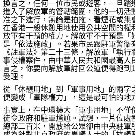
換言之，任何一位市民或遊客，一旦踏
進入了解放軍的管轄範圍，他的一切活
准之下進行，無論是拍拖、看煙花或集
在香港一般休憩用地使用公共空間的權
放軍有干預的權力。解放軍不干預是「
是「依法施政」。若果市民跟駐軍警衛
《註軍法》第二十三條，解放軍「執行
事侵權案件，由中華人民共和國最高人
言之，你要向解放軍討回公道便得跑到
受理。
從「休憩用地」到「軍事用地」的兩字
便變成「軍隊權力」，這是最可怕的地
事實上，在中環擴大「軍事用地」不僅
徒令政府和駐軍尷尬。試想，一片位處
總部二百米，開放給公眾卻由中央駐軍
成為針對北京政府的異議人士的「抗議