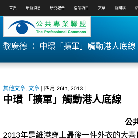
首頁
最新消息
研究報告
倡議項目
文章
新聞稿
黎廣德 ： 中環「擴軍」觸動港人底線
其他文章
,
文章
| 四月 26th, 2013 |
中環「擴軍」觸動港人底線
公
2013年是維港穿上最後一件外衣的大