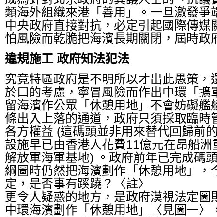
類海外組織來港「善用」。一旦激發爭
中央政府直接對抗，必定引起國際傳媒
怕風險而乾脆把海濱長期關閉，屆時政
違規施工 政府知法犯法
究竟特區政府是不明所以才出此愚策，
於口的考慮，寧冒風險而作出中環「擴
留海濱作公眾「休憩用地」不會妨礙艦
條出入上落的通道，政府只須採取臨時
各方權益 (這碼頭並非用來替代回歸前
設施早已由香港人花費11億元在昂船洲
解放軍海軍基地) 。政府前年已完成碼
綱圖時仍然把海濱劃作「休憩用地」，
定，是否事有蹊蹺？〈註〉
更令人疑惑的地方，是政府漠視法定圖
中環海濱劃作「休憩用地」〈見圖一〉