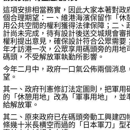
這項安排相當務實，因此大家本著對政
個合理期望：一、維港海濱保留作「休
用公共空間的權利獲得法律保障；二、
計尚未完成，待有設計後送交城規會審
權利提出意見，確保設計符合公眾需要
年才訪港一次，公眾享用碼頭旁的用地
碼頭，不受解放軍執勤所影響。
今年二月中，政府一口氣公佈兩個消息
望。
其一、政府刊憲修訂法定圖則，把軍用
的「休憩用地」改為「軍事用地」，並
給解放軍。
其二、原來政府已在碼頭旁動工興建四
條幾十米長横空而過的「日本軍刀」型