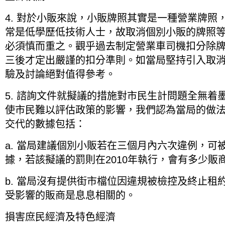
4. 對於小販來說，小販牌照其實是一種營業牌照
常是低學歷低技術人士，故取消個別小販的牌照
必須慎而重之。觀乎過去制定營業車司機扣分除
三後才定出嚴謹的扣分準則。如當局堅持引入取
驗及討論絕對值得參考。
5. 諮詢文件就擬議的措施對市民生計問題全無着
使市民難以評估政策的影響，我們認為當局的做
交代的數據包括：
a. 當局建議個別小販若在三個月內六次違例，可
據，若該擬議的罰則在2010年執行，會有多少販
b. 當局沒有提供街市檔位因違規被檢控及終止租
受影響的販商是息息相關的。
損害庶民經濟及特色經濟