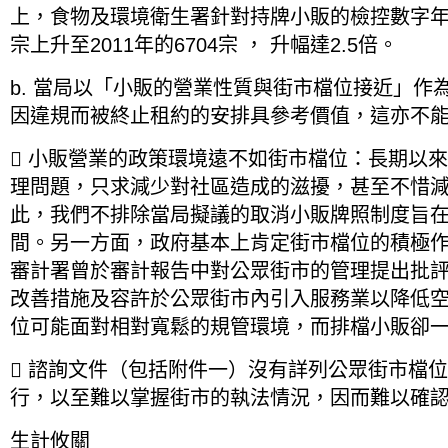
上，食物及環境衛生署針對持牌小販的檢控數字年年遞
宗上升至2011年的6704宗 ， 升幅達2.5倍。
b. 當局以「小販的營業性質與街市檔位接近」作
因違規而被終止租約的安排具參考價值，這亦不
 小販營業的政策環境遠不如街市檔位：長期以
理問題，只求減少對社區造成的滋擾，甚至不惜
此，我們不排除當局擬議的取消小販牌照制度旨
間。另一方面，政府基本上肯定街市檔位的積極
審計署曾於審計報告中對公眾街市的管理提出批
改善措施及容許於公眾街市內引入服務業以降低空
位可能面對相對寬鬆的規管環境，而排檔小販卻
 諮詢文件（包括附件一）沒有詳列公眾街市檔
行，以至難以掌握街市的執法情況，因而難以確
生計攸關