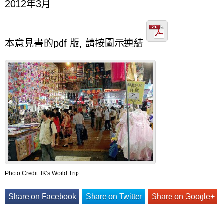
2012年3月
本意見書的pdf 版, 請按圖示連結
Photo Credit: IK’s World Trip
Share on Facebook
Share on Twitter
Share on Google+