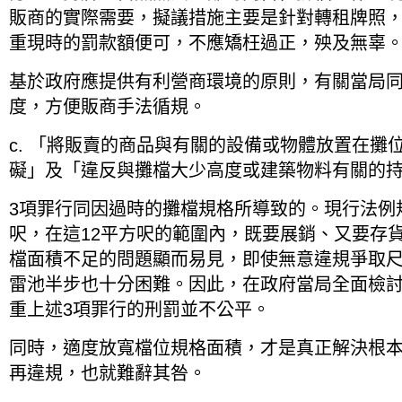
販商的實際需要，擬議措施主要是針對轉租牌照
重現時的罰款額便可，不應矯枉過正，殃及無辜
基於政府應提供有利營商環境的原則，有關當局
度，方便販商手法循規。
c. 「將販賣的商品與有關的設備或物體放置在攤
礙」及「違反與攤檔大少高度或建築物料有關的
3項罪行同因過時的攤檔規格所導致的。現行法例
呎，在這12平方呎的範圍內，既要展銷、又要存
檔面積不足的問題顯而易見，即使無意違規爭取
雷池半步也十分困難。因此，在政府當局全面檢
重上述3項罪行的刑罰並不公平。
同時，適度放寬檔位規格面積，才是真正解決根
再違規，也就難辭其咎。