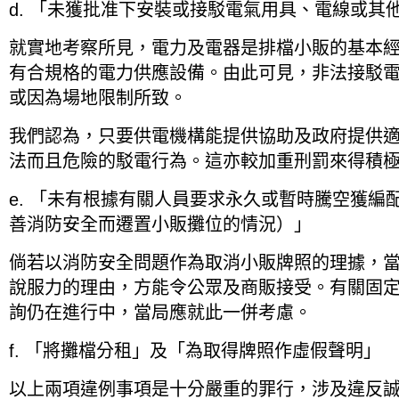
d. 「未獲批准下安裝或接駁電氣用具、電線或其
就實地考察所見，電力及電器是排檔小販的基本
有合規格的電力供應設備。由此可見，非法接駁
或因為場地限制所致。
我們認為，只要供電機構能提供協助及政府提供
法而且危險的駁電行為。這亦較加重刑罰來得積
e. 「未有根據有關人員要求永久或暫時騰空獲編
善消防安全而遷置小販攤位的情況）」
倘若以消防安全問題作為取消小販牌照的理據，
說服力的理由，方能令公眾及商販接受。有關固
詢仍在進行中，當局應就此一併考慮。
f. 「將攤檔分租」及「為取得牌照作虛假聲明」
以上兩項違例事項是十分嚴重的罪行，涉及違反