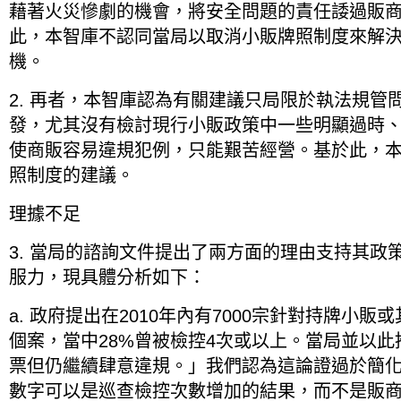
藉著火災慘劇的機會，將安全問題的責任諉過販
此，本智庫不認同當局以取消小販牌照制度來解
機。
2. 再者，本智庫認為有關建議只局限於執法規管
發，尤其沒有檢討現行小販政策中一些明顯過時
使商販容易違規犯例，只能艱苦經營。基於此，
照制度的建議。
理據不足
3. 當局的諮詢文件提出了兩方面的理由支持其政
服力，現具體分析如下：
a. 政府提出在2010年內有7000宗針對持牌小
個案，當中28%曾被檢控4次或以上。當局並以
票但仍繼續肆意違規。」我們認為這論證過於簡
數字可以是巡查檢控次數增加的結果，而不是販