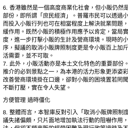
6. 香港雖然是一個高度商業化社會，但小販仍然
部份，即所謂「庶民經濟」。普羅市民可以透過
而投入小販行列也可在相當程度上解決就業問題
緩作用。既然小販的積極作用應予以肯定，當局
度，進一步打擊小販的生計及營商環境。現時的
序，擬議的取消小販牌照制度更是令小販百上加
活需要，並不可取。
7. 此外，小販活動亦是本土文化特色的重要部份
推介的必到景點之一，為本港的活力形象更添姿
改善營商環境掛在口邊，卻對小販的困境置若罔
不斷打壓，實在令人失望。
方便管理 過時僵化
8. 整體而言，本智庫反對引入「取消小販牌照制
議失諸偏頗，只片面地增加執法行動的阻嚇作用