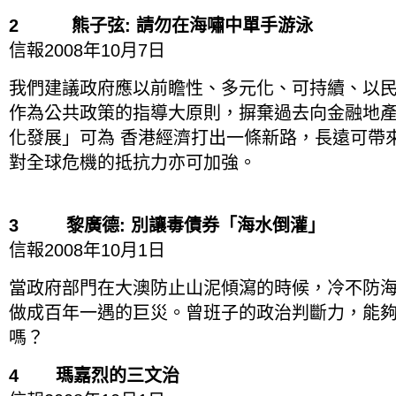
2 熊子弦: 請勿在海嘯中單手游泳
信報2008年10月7日
我們建議政府應以前瞻性、多元化、可持續、以
作為公共政策的指導大原則，摒棄過去向金融地
化發展」可為 香港經濟打出一條新路，長遠可帶
對全球危機的抵抗力亦可加強。
3 黎廣德: 別讓毒債券「海水倒灌」
信報2008年10月1日
當政府部門在大澳防止山泥傾瀉的時候，冷不防海
做成百年一遇的巨災。曾班子的政治判斷力，能
嗎？
4 瑪嘉烈的三文治