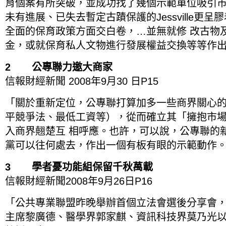
育個案有所突破，並成功找了幾個示範單位吸引市
未有進展、已失去暫定古蹟保護的Jessville更
全面的保育政策方面交白卷，…並無就修 改古物
金，或就保育私人文物進行發展權益交換等等作
2 公專聯力邀大商家
信報財經新聞 2008年9月30 日P15
「關於重新定位，公專聯打算加多一些商界關心
平競爭法、最低工資等），從而確立其「擁抱市
入商界翹楚互 相呼應。也許，可以說，公專聯的
黨可以往何處去，作出一個有板有眼的示範動作
3 學者憂功能組保留千秋萬載
信報財經新聞2008年9月26日P16
「公共專業聯盟昨晚舉辦首個立法會選後分享會
主席黎廣德、醫學界郭家麒、資訊科技界莫乃光