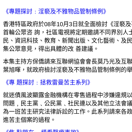
《專題探討﹕淫褻及不雅物品管制條例》
香港特區政府於08年10月3日就全面檢討《淫褻
首輪公眾咨 詢，社區電視將定期邀請不同界別人
民、資訊科技、教育、新聞出版、文化藝術、及
集公眾意見，得出具體的改 善建議。
本集主持方保僑請來互聯網協會會長莫乃光及互
葉旭暉，就政府檢討淫褻及不雅物品管制條例的
《專 題探討﹕拯救雷曼苦主系列》
就迷債風波顯露金融機構在零售過程中涉嫌違規
問題﹐民主黨﹑公民黨﹑社民連以及其他立法會
為一班苦主研究法律訴訟的工作。此系列請來各
進苦主個案的過程。