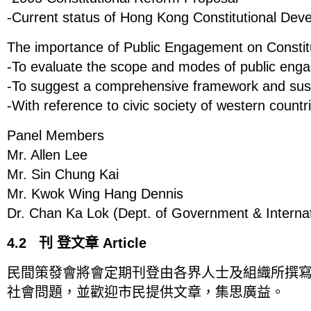
-Current status of Hong Kong Constitutional Dev
The importance of Public Engagement on Constit
-To evaluate the scope and modes of public eng
-To suggest a comprehensive framework and sust
-With reference to civic society of western countr
Panel Members
Mr. Allen Lee
Mr. Sin Chung Kai
Mr. Kwok Wing Hang Dennis
Dr. Chan Ka Lok (Dept. of Government & Interna
4.2 刊 登文章 Article
民間策發會將會定期刊登由各界人士及組織所撰
社會問題，並歡迎市民提供文章，集思廣益。