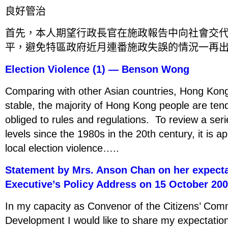
良好管治
首先，本人期望行政長官在施政報告中向社會交
平，避免特區政府近月連番施政失誤的情況一再
Election Violence (1) — Benson Wong
Comparing with other Asian countries, Hong Kong’
stable, the majority of Hong Kong people are tend
obliged to rules and regulations. To review a seri
levels since the 1980s in the 20th century, it is a
local election violence…..
Statement by Mrs. Anson Chan on her expectat
Executive’s Policy Address on 15 October 20
In my capacity as Convenor of the Citizens’ Comm
Development I would like to share my expectation