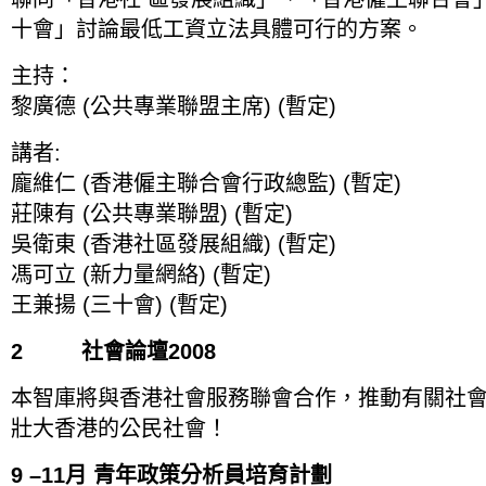
十會」討論最低工資立法具體可行的方案。
主持：
黎廣德 (公共專業聯盟主席) (暫定)
講者:
龐維仁 (香港僱主聯合會行政總監) (暫定)
莊陳有 (公共專業聯盟) (暫定)
吳衛東 (香港社區發展組織) (暫定)
馮可立 (新力量網絡) (暫定)
王兼揚 (三十會) (暫定)
2 社會論壇2008
本智庫將與香港社會服務聯會合作，推動有關社
壯大香港的公民社會！
9 –11月 青年政策分析員培育計劃