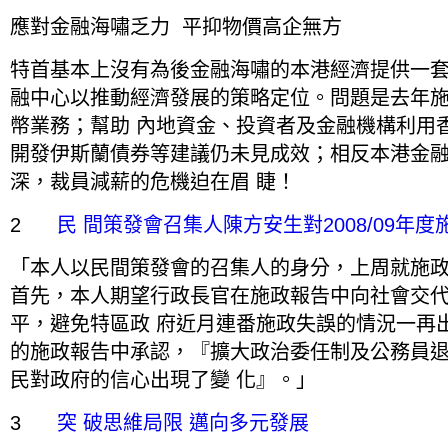
應對金融海嘯乏力 平抑物價高企無方
特首基本上沒有為後金融海嘯的本港經濟提供一
融中心以推動經濟發展的策略定位。問題是去年
幣業務；幫助 內地資金、投資者及金融機構利用
開發伊斯蘭債券等建議仍未見成效；相反本港金
深，裁員減薪的危機迫在眉 睫！
2
民 間策發會召集人陳方安生對2008/09年
「本人以民間策發會的召集人的身分，上周就施
首先，本人期望行政長官在施政報告中向社會交
平，避免特區政 府近月連番施政失誤的情況一再
的施政報告中承認，『擴大政治委任制及公務員
民對政府的信心出現了變 化』。」
3
突 破思維局限 邁向多元發展