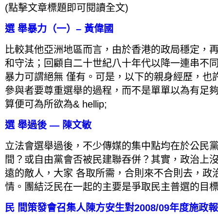
(點擊文章標題即可閱讀全文)
選 舉暴力（一）– 黃偉國
比較其他亞洲地區而言，由於香港的政局穩定，
和守法；回顧自二十世紀八十年代以降一連串不
暴力可謂絕無 僅有。可是，以下的親身經歷，也
參與者要尊重選舉的過程，而不是單單以為有足
算便可為所欲為& hellip;
選 舉過後 — 陳文敏
立法會選舉過後，不少傳媒的集中點均在於公民
間？或自由黨會否被民建聯吞併？其實，政治上
遠的敵人，大家 各取所需，合則來不合則去，政
情。團結泛民在一起的主要是爭取民主普選的目
民 間策發會召集人陳方安生對2008/09年度施政