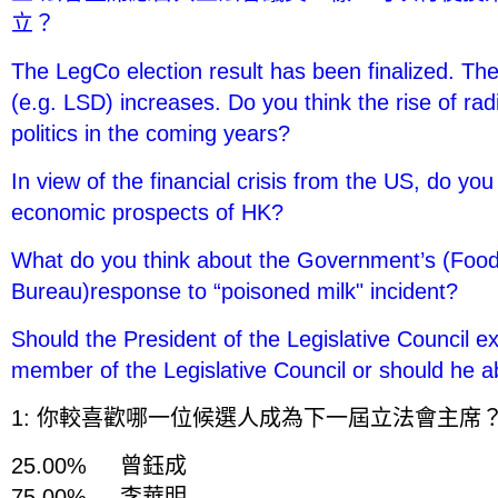
立？
The LegCo election result has been finalized. The
(e.g. LSD) increases. Do you think the rise of radi
politics in the coming years?
In view of the financial crisis from the US, do you 
economic prospects of HK?
What do you think about the Government’s (Food
Bureau)response to “poisoned milk" incident?
Should the President of the Legislative Council ex
member of the Legislative Council or should he ab
1: 你較喜歡哪一位候選人成為下一屆立法會主席
25.00% 曾鈺成
75.00% 李華明