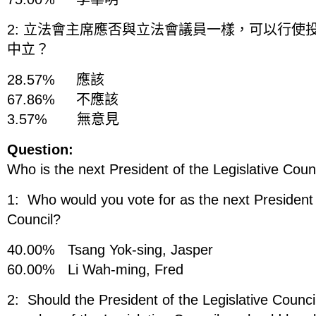
2: 立法會主席應否與立法會議員一樣，可以行使
中立？
28.57% 應該
67.86% 不應該
3.57% 無意見
Question:
Who is the next President of the Legislative Coun
1: Who would you vote for as the next President 
Council?
40.00% Tsang Yok-sing, Jasper
60.00% Li Wah-ming, Fred
2: Should the President of the Legislative Counci