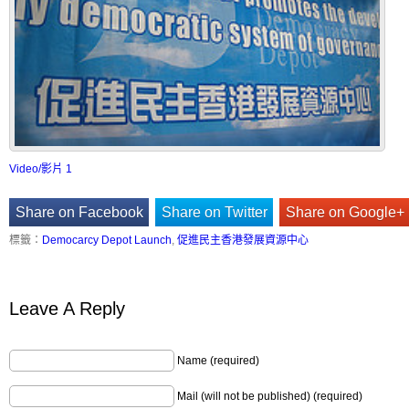
Video/影片 1
Share on Facebook
Share on Twitter
Share on Google+
標籤：
Democarcy Depot Launch
,
促進民主香港發展資源中心
Leave A Reply
Name (required)
Mail (will not be published) (required)