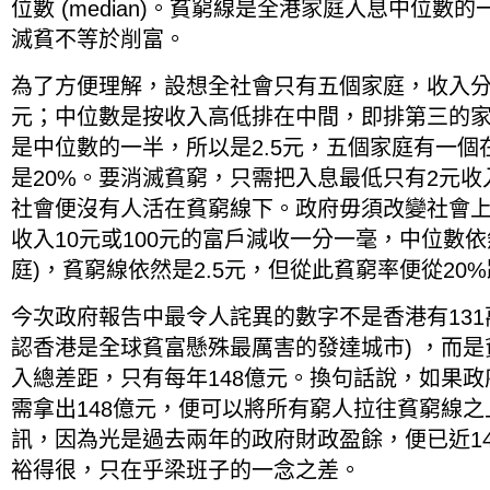
位數 (median)。貧窮線是全港家庭入息中位數
滅貧不等於削富。
為了方便理解，設想全社會只有五個家庭，收入分别是
元；中位數是按收入高低排在中間，即排第三的家
是中位數的一半，所以是2.5元，五個家庭有一
是20%。要消滅貧窮，只需把入息最低只有2元收
社會便沒有人活在貧窮線下。政府毋須改變社會
收入10元或100元的富戶減收一分一毫，中位數依
庭)，貧窮線依然是2.5元，但從此貧窮率便從20
今次政府報告中最令人詫異的數字不是香港有131
認香港是全球貧富懸殊最厲害的發達城市) ，而
入總差距，只有每年148億元。換句話說，如果
需拿出148億元，便可以將所有窮人拉往貧窮線
訊，因為光是過去兩年的政府財政盈餘，便已近14
裕得很，只在乎梁班子的一念之差。