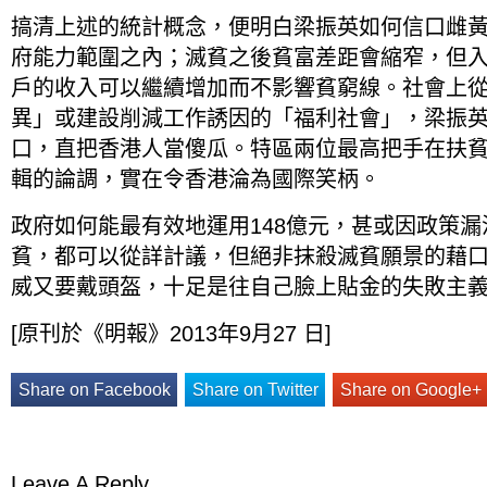
搞清上述的統計概念，便明白梁振英如何信口雌
府能力範圍之內；滅貧之後貧富差距會縮窄，但
戶的收入可以繼續增加而不影響貧窮線。社會上
異」或建設削減工作誘因的「福利社會」，梁振
口，直把香港人當傻瓜。特區兩位最高把手在扶
輯的論調，實在令香港淪為國際笑柄。
政府如何能最有效地運用148億元，甚或因政策
貧，都可以從詳計議，但絕非抹殺滅貧願景的藉
威又要戴頭盔，十足是往自己臉上貼金的失敗主
[原刊於《明報》2013年9月27 日]
Share on Facebook
Share on Twitter
Share on Google+
Leave A Reply