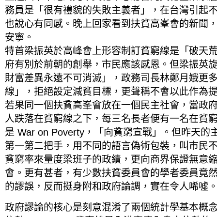
務員是「很有禮貌的失敗主義者」，在台灣引起
也說心有同感。晚上回家看到扶貧高峯會的新聞
安寧。
特首梁振英於高峰會上形容制訂貧窮線是「破天
府有別於前朝的創舉，市民應該感恩。但梁振英
財富差異永遠不可消滅」，政務司長林鄭月娥更
線」，拒絕設定減貧目標，更聲稱不會以此作為
若果同一個扶貧高峯會放在一個民主社會，當政
人跌落在貧窮線之下，每三名長者便有一名在貧
是 War on Poverty，「向貧窮宣戰」。但昨
第一第二把手，用不同的語言偽術包裝，叫市民
貧窮率來量度梁班子的政績，更向商界保證無意
會。更有甚者，有少數扶貧委員會的學者委員竟
的謬誤，反而挺身附和政府論調，實在令人唏噓
政府謬論的核心是刻意混淆了兩個統計學基本概念：平均