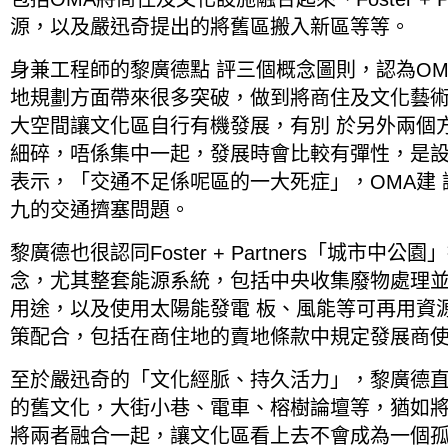
源，以及嚴迅奇提出的將舊區搬入新區等等。
身兼工程師的黎廣德點 評三個概念圖則，認為O
地規劃方面帶來很多突破，做到將商住及文化藝
大空間讓文化區自行有機發展，有別 於另外兩個
細碎，唔係集中一起，發展時會比較有彈性，是
表示，「交通不足係呢區的一大死症」，OMA建
九的交通擠塞問題。
黎廣德也很認同Foster + Partners「城市中
念，尤其整套能源系統，包括中央收集廢物處理
用途，以及使用太陽能發電 板、風能等可再用資
策配合，包括在商住地的賣地條款中規定發展商
至於嚴迅奇的「文化經脈、持久活力」，黎廣德
的舊文化，大街小巷、電車、榕樹論壇等，猶如
將兩者融合一起，讓文化區看上去不會成為一個