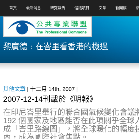
首頁
最新消息
研究報告
倡議項目
文章
新聞稿
黎廣德﹕在峇里看香港的機遇
其他文章
| 十二月 14th, 2007 |
2007-12-14刊載於《明報》
在印尼峇里舉行的聯合國氣候變化會議
192 個國家及地區能否在此項關乎全
成「峇里路線圖」，將全球暖化的幅度控
內，成為國際社會焦點。