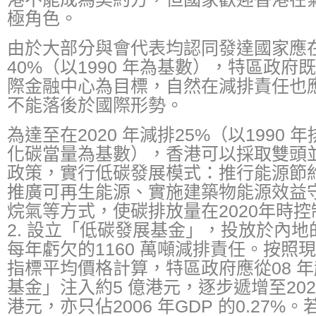
極角色。
由於大部分與會代表均認同發達國家應在2
40%（以1990 年為基數），特區政
際金融中心為目標，自然在減排責任也
不能落後於國際形勢。
為達至在2020 年減排25%（以1990 年
化碳當量為基數），香港可以採取雙頭並
政策，實行低碳發展模式：推行能源節
推廣可再生能源、實施建築物能源效益
烷氣等方式，使碳排放量在2020年時控制
2. 設立「低碳發展基金」，投放於內
每年虧欠的1160 萬噸減排責任。按照現
指標平均價格計算，特區政府應從08 
基金」注入約5 億港元，逐步遞增至202
港元，亦只佔2006 年GDP 的0.27