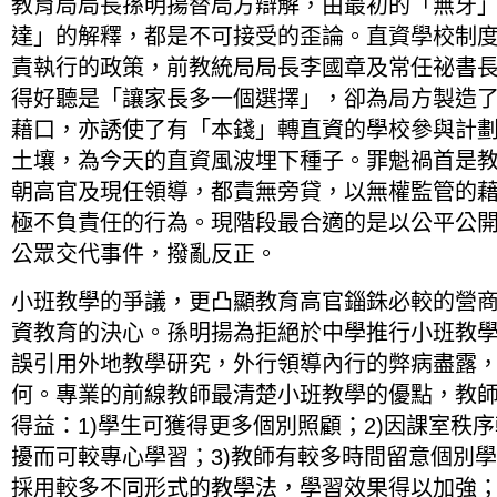
教育局局長孫明揚替局方辯解，由最初的「無牙
達」的解釋，都是不可接受的歪論。直資學校制
責執行的政策，前教統局局長李國章及常任祕書
得好聽是「讓家長多一個選擇」，卻為局方製造
藉口，亦誘使了有「本錢」轉直資的學校參與計
土壤，為今天的直資風波埋下種子。罪魁禍首是
朝高官及現任領導，都責無旁貸，以無權監管的
極不負責任的行為。現階段最合適的是以公平公
公眾交代事件，撥亂反正。
小班教學的爭議，更凸顯教育高官錙銖必較的營
資教育的決心。孫明揚為拒絕於中學推行小班教
誤引用外地教學研究，外行領導內行的弊病盡露
何。專業的前線教師最清楚小班教學的優點，教
得益：1)學生可獲得更多個別照顧；2)因課室秩
擾而可較專心學習；3)教師有較多時間留意個別學
採用較多不同形式的教學法，學習效果得以加強；