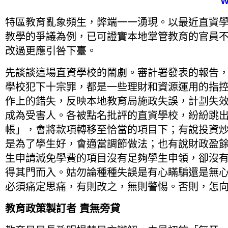
w
特區教育亂象頻生，弊端一一湧現。以最近直資
教學的爭議為例，已可證實本地掌管教育的官員
改過更應引咎下臺。
先談談這場直資學校的鬧劇。審計署發表的報告
學校犯下十宗罪，都是一些理財和資源運用的指
作上的錯失，反映本地教育局施政失誤，計劃失
成為受害人。各被點名批評的直資學校，紛紛跳
帳」，會將款項轉移至恰當的項目下；有說投資
是為了學生好，會適當調節做法；也有說財政盈
生申請減免學費的項目沒有足夠學生申領，卻沒
得其門而入。姑勿論種種失誤是有心瞞騙還是無
必須痛定思痛，有則改之，無則警惕。否則，怎
教育政策製訂者
責無旁貸