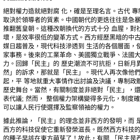
絕對權力造就絕對腐 化，確是至理名言。古代 
取決於領導者的質素。中國朝代的更迭往往是急
推翻舊皇朝。這種改朝換代的方式十分 血腥，對
壞，是效率很低的變革方式。西方經歷黑暗的中
媒日趨普及，現代科技滲透到 生活的各個層面，
家事務。後來的工業革命、美國獨立戰爭、法國
力。回歸「民主」的 歷史潮流不可抗拒，日新月
然」的訴求，那就是「民主」。現代人再次像他
起，平 等地就重大事情作出討論及決議，專制政
歷史舞台。當然，有關制度並非絕對「民主」，還
表代議; 然而， 整個權力架構變得多元化，制度
可以讓人民行使選擇及監察領袖的權力。
據此推論，「民主」的理念並非西方的發明，而 
西方的科技促使它重新發榮滋長。既然西方科技
的種子早該在東方萌芽了！故此，有關 「民主是