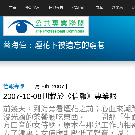
首頁
最新消息
研究報告
倡議項目
文章
新聞稿
蔡海偉﹕煙花下被遺忘的窮巷
信報專欄
| 十月 8th, 2007 |
2007-10-08刊載於《信報》專業眼
前幾天，到海旁看煙花之前；心血來潮
沒光顧的茶餐廳吃東西。 問那「生
方口音的女侍應，原本在那兒工作的相
去了哪裏；女侍應則壓低了聲音，說：