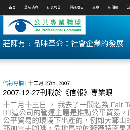
首頁
最新消息
研究報告
倡議項目
文章
新聞稿
莊陳有﹕品味革命：社會企業的發展
信報專欄
| 十二月 27th, 2007 |
2007-12-27刊載於《信報》專業眼
十二月十三日 ， 我去了一間名為 Fair T
，這公司的營運主題是推動公平貿易，
公平貿易的環境下出產的，例如大鄣山
耶加雪夫咖啡，危地馬拉的薇薇特南果