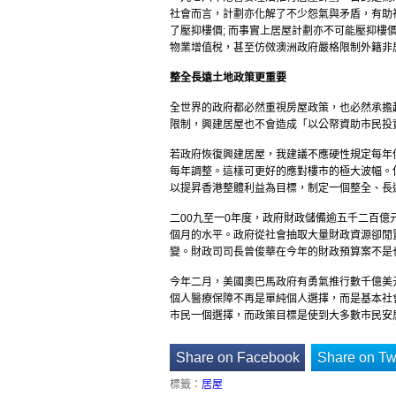
社會而言，計劃亦化解了不少怨氣與矛盾，有助
了壓抑樓價; 而事實上居屋計劃亦不可能壓抑
物業增值稅，甚至仿傚澳洲政府嚴格限制外籍非
整全
長遠
土地政策更重要
全世界的政府都必然重視房屋政策，也必然承擔
限制，興建居屋也不會造成「以公帑資助市民投
若政府恢復興建居屋，我建議不應硬性規定每年
每年調整。這樣可更好的應對樓市的極大波幅。
以提昇香港整體利益為目標，制定一個整全、長
二00九至一0年度，政府財政儲備逾五千二百
個月的水平。政府從社會抽取大量財政資源卻閒
變。財政司司長曾俊華在今年的財政預算案不是
今年二月，美國奧巴馬政府有勇氣推行數千億美
個人醫療保障不再是單純個人選擇，而是基本社
市民一個選擇，而政策目標是使到大多數市民安
Share on Facebook
Share on Twi
標籤：
居屋