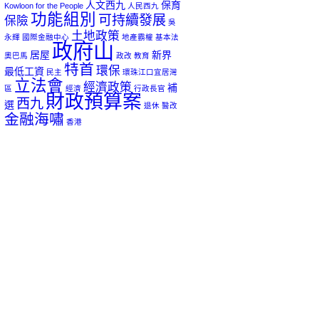
人文西九
保育
Kowloon for the People
人民西九
功能組別
可持續發展
保險
吳
土地政策
永輝
國際金融中心
地產霸權
基本法
政府山
居屋
新界
奧巴馬
政改
教育
特首
環保
最低工資
民主
環珠江口宜居灣
立法會
經濟政策
補
區
經濟
行政長官
財政預算案
西九
選
退休
醫改
金融海嘯
香港