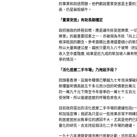
的事業和前途問題。他們都說置業安居是主要的
高，仍是無殼蝸牛。
「置業安居
」有助
長期
穩定
政府施政的終極目標，應是讓市民安居樂業; 
樂業」的最重要因素之一，亦被視為市民「向上
根深柢固的觀念。參考面積比香港還要細小的新
所以大量興建公屋，國民只要月入八千坡幣（約
收入至中產階層; 結果是近九成的新加坡人擁
爭的情況。
「活化居屋二手市場
」乃拖延
手段
？
回頭看香港，這幾年樓價已攀越九七年泡沫爆破
新樓盤呎價高逾五千多元而沙田的呎價更近萬元
的一萬九千元下降至今年首季的一萬七千五百元
受保障，所以復建居屋的呼聲愈來愈大。
目前政府提出的活化居屋二手市場的建議包括(一
和加強宣傳；我認為只是以一些效果非常不明確
則居屋居民出售單位的誘因不大，尤其是他們已
量化的研究，去支持這個活化二手市場的建議。
一九七六年港督麥理浩推行居屋計劃，目的是為