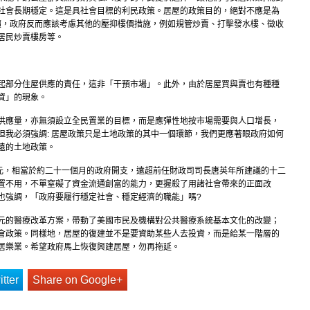
社會長期穩定。這是具社會目標的利民政策。居屋的政策目的，絕對不應是為
樓價，政府反而應該考慮其他的壓抑樓價措施，例如規管炒賣、打擊發水樓、徵收
居民炒賣樓房等。
起部分住屋供應的責任，這非「干預市場」。此外，由於居屋買與賣也有種種
資」的現象。
供應量，亦無須設立全民置業的目標，而是應彈性地按市場需要與人口增長，
但我必須強調: 居屋政策只是土地政策的其中一個環節，我們更應著眼政府如何
遠的土地政策。
億元，相當於約二十一個月的政府開支，遠超前任財政司司長唐英年所建議的十二
置不用，不單窒礙了資金流通創富的能力，更握殺了用諸社會帶來的正面改
也強調，「政府要履行穩定社會、穩定經濟的職能」嗎?
元的醫療改革方案，帶動了美國市民及機構對公共醫療系統基本文化的改變；
會政策。同樣地，居屋的復建並不是要資助某些人去投資，而是給某一階層的
居樂業。希望政府馬上恢復興建居屋，勿再拖延。
tter
Share on Google+