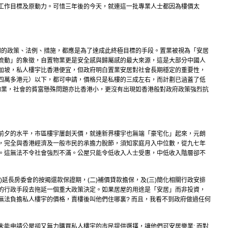
工作目標及原動力。可惜三年後的今天，就連這一批專業人士都因為樓價太
一切的政策、法例、措施，都應是為了達成此終極目標的手段。置業被視為「安居
流動」的象徵，自置物業更是安全感與歸屬感的最大來源，這是大部分中國人
加坡，私人樓宇比香港便宜，但政府明白置業安居對社會長期穩定的重要性，
四萬多港元）以下，都可申請，價格只是私樓的三成左右，而計劃已涵蓋了低
有物業，社會的貧富懸殊問題亦比香港小，更沒有出現如香港般對政府政策強烈抗
前夕的水平，市區樓宇屢創天價，就連新界樓宇也無端「豪宅化」起來，元朗
，完全與香港經濟及一般市民的承擔力脫節，須知家庭月入中位數，從九七年
。這無法不令社會強烈不滿。公屋只能令低收入人士受惠，中低收入階層卻不
)延長房委會的按揭還款保證期，(二)補價貸款擔保，及(三)簡化相關行政安排
的行政手段去拖延一個重大政策決定。如果居屋的用途是「安居」而非投資，
無法負擔私人樓宇的價格，賣樓後叫他們住哪裏? 而且，我看不到政府做過任何
未能申請公屋卻又無力購買私人樓宇的市民提供選擇，讓他們可安居樂業; 而對