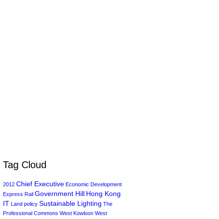
Tag Cloud
Chief Executive
2012
Economic Development
Government Hill
Hong Kong
Express Rail
IT
Sustainable Lighting
Land policy
The
Professional Commons
West Kowloon
West