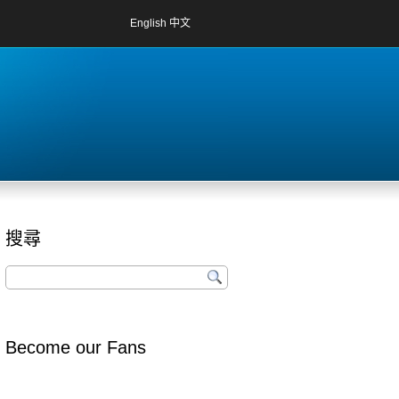
English
中文
搜尋
Become our Fans