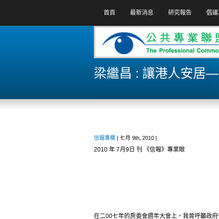
首頁
最新消息
研究報告
倡議
梁繼昌 : 讓港人安居
信報專欄
| 七月 9th, 2010 |
2010 年 7月9日 刊 《信報》專業眼
在二00七年的房委會週年大會上，我曾呼籲政