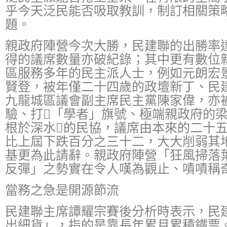
乎今天泛民能否吸取教訓，制訂相關策
題。
親政府陣營今次大勝，民建聯的出勝率
得的議席數量亦破紀錄；其中更有數位
區服務多年的民主派人士，例如元朗宏
賢登，被年僅二十四歲的政壇新丁、民
九龍城區議會副主席民主黨陳家偉，亦
驗、打「學者」旗號、極端親政府的
根於深水的民協，議席由本來的二十
比上屆下跌百分之三十二，大大削弱其
基更為此請辭。親政府陣營「狂風掃落
反彈」之勢實在令人嘆為觀止、嘖嘖稱
當務之急是開源節流
民建聯主席譚耀宗賽後分析時表示，民
出細貨」，指的是靠長年累月累積鐵票