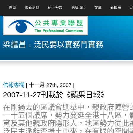
首頁
最新消息
研究報告
倡議項目
文章
新聞稿
梁繼昌﹕泛民要以實務鬥實務
信報專欄
| 十一月 27th, 2007 |
2007-11-27刊載於《蘋果日報》
在剛過去的區議會選舉中，親政府陣營
一十五個議席，勢力蔓延全港十八區，
黨及其他親政府隱形人，地區勢力從此
泛民主派能否捲土重來，在有限的空間