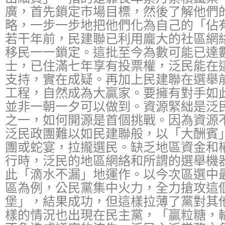
廣，首先鎖定市場目標，然後了解他們
略，一步一步地把他們化為自己的「佔
若干年前，民建聯已利用龐大的社區網
移民一一鎖定。這批至今為數可能已達
士，已住滿七年享有投票權，泛民能在
支持，實在成疑。再加上民建聯在選舉
工程，自然成為大贏家。要擁有對手如
並非一朝一夕可以做到。資源緊絀是泛
之一，如何開源是首個挑戰。因為資源
泛民政團難以如民建聯般，以「大酬賓
團或蛇宴，拉攏選民。缺乏地區資金和
行時，泛民的地區網絡和所謂的選舉機
此「滴水不漏」地運作。以今次區選中
區為例，公民黨集中火力，全力搶攻這
堡」，結果成功，但這樣拉薄了黨對其
樣的情況也出現在民主黨，「贏粒糖，