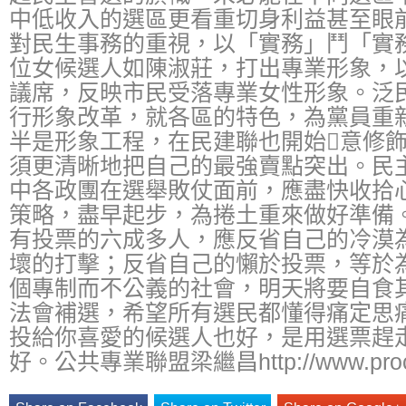
中低收入的選區更看重切身利益甚至眼
對民生事務的重視，以「實務」鬥「實
位女候選人如陳淑莊，打出專業形象，
議席，反映市民受落專業女性形象。泛
行形象改革，就各區的特色，為黨員重
半是形象工程，在民建聯也開始意修
須更清晰地把自己的最強賣點突出。民
中各政團在選舉敗仗面前，應盡快收拾
策略，盡早起步，為捲土重來做好準備
有投票的六成多人，應反省自己的冷漠
壞的打擊；反省自己的懶於投票，等於
個專制而不公義的社會，明天將要自食
法會補選，希望所有選民都懂得痛定思
投給你喜愛的候選人也好，是用選票趕
好。公共專業聯盟梁繼昌http://www.proco