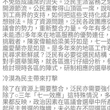
不免造成議席的流失。泛民主派當務之
開源節流。公民黨奪得山頂區一席，說
到工商界的支持，如何把這些支持化成
想辦法。除了資源問題，泛民各政團應
議會的勢力，重新整合力量。今年有多
未能憑多年來在地區服務的優勢連任
挑戰者，陳家偉輸給梁美芬如是，七一
龐愛蘭亦是如是。是多年來的地區工作
民尋求新鮮感？泛民有必要從選民結構
對手選舉策略，就各區進行仔細分析，
檢討現時各區的陣式，研制相應的選舉
冷漠為民主帶來打擊
除了在資源上需要整合，泛民亦需要強
除了○三年「七一效應」這特殊情況，
果都反映，政治因素在區議會選舉中所
起民主普選的旗幟，未必能在不同選區