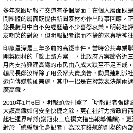
多年來跟明報打交道有多個層面：在個人層面既
間團體的層面既提供新聞素材亦作出時事回應。
悠長歲月中自不免經歷過不少喜怒哀樂。明報社
友嘲笑的對象，但明報記者鍥而不捨的求真精神
印象最深是三年多前的高鐵事件。當時公共專業
開菜園村的「錦上路方案」，比政府方案節省近
月內支持興建高鐵的市民由八成大跌至不足五成
輸局長鄭汝樺除了用公帑大賣廣告，動員建制派
還向傳媒軟硬兼施，其中一招是在撥款表決前兩
廣高鐵。
2010年1月6日，明報頭版刊登了「明報記者張
大讚高鐵如何安全快捷之餘，更在社評力撐政府
起社運界嘩然(謝冠東三度撰文指出報導偏頗)，
對於「總編輯化身記者」為政府護航的創舉的內