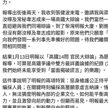
力。
報導出街後兩天，我收到張健波來電，邀請我與
汝樺及常秘韋志成來一場高鐵大辯論。我們當然
直迴避與我們同場辯論。到了柴灣明報大廈，劉
但沒有鄭汝樺及韋志成的蹤影，原來他們只願意
向我們發問一系列事先準備好的問題，待我們離
問相同問題。
結果1月13日明報以「高鐵14問 官民大辯論」
報導，可算是高鐵爭議中雙方最詳盡論據的紀錄 
我們始終未能享受到「當面揭破謊言」的樂趣) 。
這件事說明了明報的兩項特質：挺身維護公正持
編採人員；在關鍵時刻編採高層願意虛言納諫，
人，無法猜度明報內部的企業文化，如何能平衡
力，並且激發向前的動力。但顯而易見，明報最
聞專業的執著，對新聞自由的堅持。