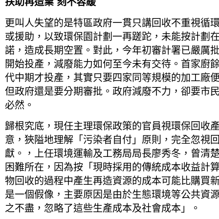
扶助再造業
刻不容緩
更叫人失望的是特區政府一貫只講回收不重視循
或援助，以致環保園計劃一再蹉跎，未能按計劃
諾，造成長期空置。對此，今年初審計署已嚴厲
開始投產，減廢能力如何至今未有交待。首家廚
代中期才投產，其實只要四家同等規模的加工廠
但政府還是要分期審批。政府減廢不力，卻要市
必然。
歸根究底，現任主理環保政策的官員視環保回收
意，狹隘地理解「污染者自付」原則，完全忽視
獻。，上任環境運輸及工務局局長廖秀冬，曾清
困難所在，因為按「現時採用的傳統成本收益計
物回收的過程中產生再造資源的成本可能比購買
是一個假像，主要原因是由於生態環境等公共資
之不盡，忽略了這些生產成本及社會成本」。