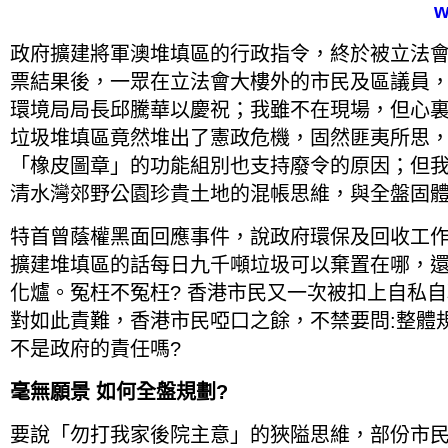
w
政府擴建將軍澳堆填區的行政指令，終於被立法
票結果後，一眾在立法會大樓外的市民及區議員
環境局局長邱騰華以慶祝；我雖不在現場，但心
垃圾堆填區竟然堆出了憲政危機，固然匪夷所思
「橡皮圖章」的功能組別也支持廢令的原因；但
清水灣郊野公園珍貴土地的混帳思維，與全盤固
特首曾蔭權黑面回應事件，說政府環保及回收工
擴建堆填區的話每日九千噸垃圾可以棄置在哪，
化爐。冤枉不冤枉? 香港市民又一次被扣上自私
對如此責難，香港市民啞口之餘，不禁要問:整體
不是政府的責任嗎?
毫無願景
如何
全盤
規劃
?
要說「勿打我家後院主意」的狹隘思維，部份市