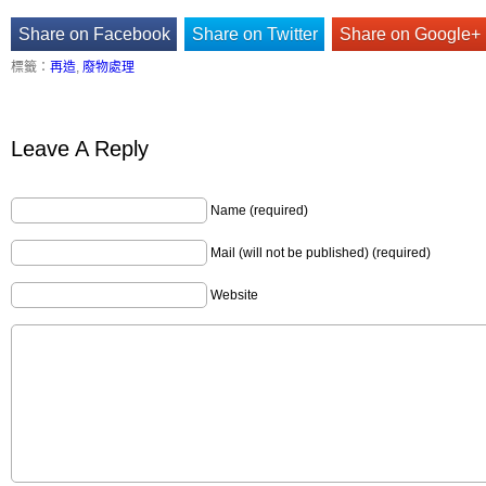
Share on Facebook
Share on Twitter
Share on Google+
標籤：
再造
,
廢物處理
Leave A Reply
Name (required)
Mail (will not be published) (required)
Website