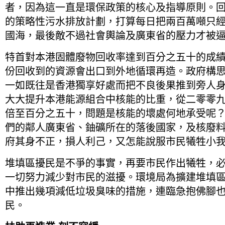
者，因為這一直是環保政策的核心及指導原則。
的策略性污水排放計劃，打算每日把兩百萬噸只
國海，最後敵不過社會輿論及廣東省的壓力才被
特首對本港固體廢物回收率達到百分之五十的成
份回收到的資源會出口到外地循環再造。政府構
一如既往是香港獨享好處而把不良後果推到旁人
大大提升本港能源組合中核能的比重，從二零零
倍至百分之五十，問題是核能的壞處何地承受呢？還
們的鄰人廣東省、鈾礦所在的落後國家，及核廢
府其身不正，損人利己，又怎能說服市民犧牲小我
堆填區擾民是不爭的事實，再要市民作出犧牲，
一切努力減少對市民的滋擾。環境局為擴建堆填
中推出幾項減低垃圾臭味的措施，連臨急抱佛腳
民。