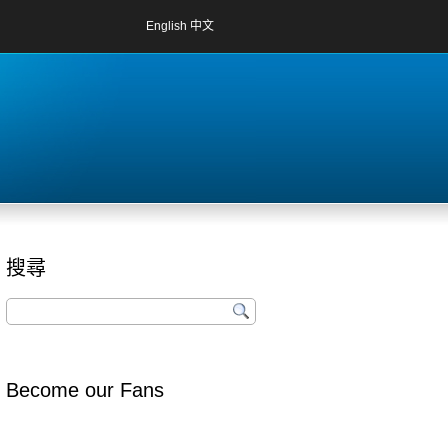
English
中文
搜尋
Become our Fans