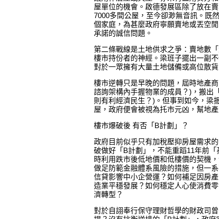
屋單位的機會。啟德發展區除了放在賣
7000多間公屋，至今卻渺無音訊。既
個家庭，為甚麼政府寧願賣地或丟空閒
承諾的誠信問題。
第二條戰線是土地供求之爭：賣地數「
樓市持份者的神經。梁班子擺出一副不
對於一眾擁有大量土地儲備或高位散貨
樓市逆轉只是早晚的問題，屆時地產商
諮詢架構內手握物業的成員？)，搬出
則有利經濟民生？)。但事到如今，梁
屋，政府便會被視為托市元凶，幫地產
樓市爆破後 有否「B計劃」？
政府目前似乎只有加稅壓抑房屋需求的
破做好「B計劃」，不能重蹈11年前
時利用跌市後低地價和低樓價的契機，
做足防範金融體系風險的措施，但一系
信貸影響中小企營運？如何補足因房產
造業平穩發展？如何穩定人心使消費零
濟轉型？
對於自詡奉行保守理財哲學的財政司曾