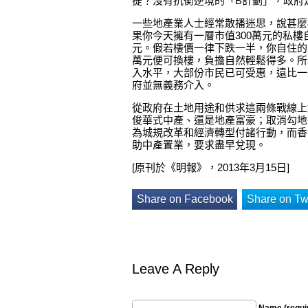
提？沒有抗衡逆境的「B計劃」，政府
一些地產業人士經常散播迷思，說甚麼
果你今天擁有一層市值300萬元的私樓
元。假若樓價一律下跌一半，你自住的單
萬元便可換樓，負擔自然輕鬆得多。所
入水平，大部份市民已可受惠，遠比一
府並無義務介入。
從政府在土地用途和供求這兩條戰線上
俊華式中產、還是地產富豪；取消勾地
為城規改革和經濟轉型付諸行動，而香
助中產置業，要求盡早兌現。
[原刊於《明報》，2013年3月15日]
Share on Facebook
Share on Twi
Leave A Reply