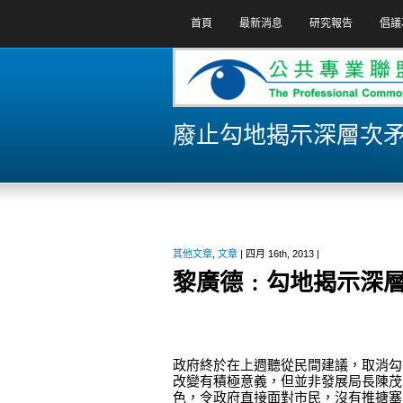
首頁
最新消息
研究報告
倡議
廢止勾地揭示深層次
其他文章
,
文章
| 四月 16th, 2013 |
黎廣德﹕勾地揭示深層次矛盾
政府終於在上週聽從民間建議，取消勾
改變有積極意義，但並非發展局長陳茂
色，令政府直接面對市民，沒有推搪塞