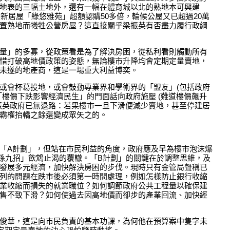
地表的三幅土地外，還有一幅在體育城以北的熟地本可興建
然新居屋「綠悠雅苑」超額認購50多倍，輪候公屋又已超過20萬
置熟地而犧牲公營房屋？這直接關乎梁振英有否盡力履行政綱
量」的多寡，從政策看是為了解決房困，從私利看則觸動所有
惜打破高地價政策的姿態，無論樓市升降均會定期定量賣地，
未遂的地產商，這是一場重大利益博奕。
或會杯葛投地，或會鼓動專業界和學術界的「盟友」(包括政府
「樓價下跌影響經濟民生」的門面話向政府施壓 (難道樓價飆升
振英政府已無退路：若果樓市一旦下滑便減少賣地，甚至停建居
霸權抬轎之餘還變成眾矢之的。
「A計劃」，但站在市民利益的角度，政府應及早為樓市泡沫爆
「孫九招」飲鴆止渴的覆轍。「B計劃」的關鍵在於調整思維，及
發展多元經濟，加快解決房困的步伐。現時只有金管局聲稱已
列的問題在跌市後必須第一時間處理，例如怎樣防止銀行收縮
業收縮而損失的就業職位？如何調節政府公共工程量以確保建
售不致下滑？如何使過去因高地價而卻步的產業回流、加快經
俊華，這是向市民負責的基本功課，為何他在預算案中隻字未