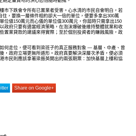
定期定量賣地的決心恐怕隨時動搖。
樓市下跌會令所有已置業者受害。心水清的市民自會明白，若
自住，要換一層條件相約卻大一倍的單位，便要多拿出300萬
位値150萬元而心儀的單位值300萬元，你屆時只需拿出150
以政府只要有適當經濟策略，在泡沫爆破後維持整體就業和收
些置業貸款的建議來得實際；至於個別投資者的賺蝕風險，政
如何走位，便可看到梁班子的真正服務對象 — 基層、中產、曾
後，政府立場更無所遁形。政府真要解決深層次矛盾，便必須
港市民則應該拿著梁振英開出的兩張期票：加快基層上樓和協
tter
Share on Google+