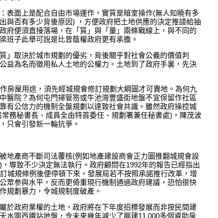
：表面上是配合自由市場運作，實質是暗室操作(無人知曉有多
出與否有多少背後原因) ，方便政府把土地供應的決定推諉給抽
政府便須直接落場，在「質」與「量」兩條戰線上，與不同的
梁班子此舉可說是比曾蔭權政府更有承擔。
質」取決於城市規劃的優劣，背後關乎對社會公義的價值判
公益為名而徵用私人土地的公權力。土地到了政府手裏，先決
非作房屋用途，須先經城規會修訂規劃大綱圖才可賣地。為何九
中醫院？為何屯門掃管笏或牛池灣豐盛街地盤不宜保留作社區
靠有公信力的機制全盤規劃以達致社會共識。雖然政府操控城
局常務秘書長、成員全由特首委任、規劃署兼任秘書處)，陳茂波
，只會引發新一輪抗爭。
被地產商不斷司法覆核(例如地產建設商會正力圖推翻城規會設
，導致不少決定無法執行。政府顧問在1992年的報告已經指出
修訂城規條例後便停頓下來。發展局若不按照承諾推行改革，增
公眾参與水平，反而更倚重現行機制通過政府建議，恐怕很快
作規劃暴力，令城規制度破產。
屬於政府業權的土地，政府將在下年度招標發展而非按民間建
水圍西鐵站地盤，令未來幾年減少了興建11,000多個資助房