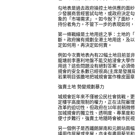
勾地表是過去政府操控土地供應的面紗
少發展商曾經嘗試勾地，或政府決定勾
象的「市場需求」。如今脫下了面紗，
持份者角力。不管下一步的表現如何，
第一條戰線是土地用途之爭：土地的「
斷。政府擁有規劃全港土地用途，及以
定如何用，再決定如何賣。
例如今次賣地表內有22幅土地目前並
龍塘前李惠利地盤不能交給浸會大學作
用途？這些問題没有絕對答案，必須倚
規會的安全系數已經很高(主席是發展
若果明目張膽地把城規會當作橡皮圖章
強賣土地 勢變規劃暴力
城規會近年來不僅被公民社會挑戰，更
定樓宇高度限制的權力，正在法院審理)
改革的迫切性，但政府在10年前稍微
加城規會的獨立性、透明度、專業度和
便寸步難行，強賣土地隨時會被市民視
另一個例子是西鐵朗屏南和元朗站兩幅
議用作居屋或夾屋，亦未有盡用葵芳和天