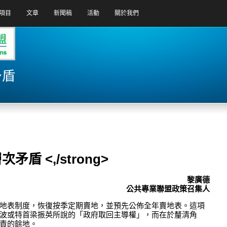
項目
文章
新聞稿
活動
關於我們
矛盾
 <,/strong>
黎廣德
公共專業聯盟政策召集人
地表制度，恢復按季定期賣地，並預先公佈全年賣地表。這項
波或特首梁振英所說的「政府取回主導權」，而在於釐清角
責的餘地。