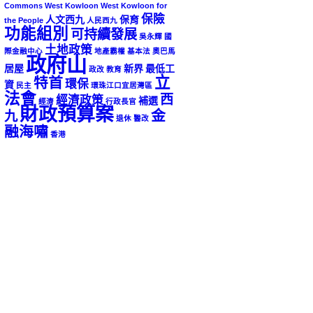
Commons
West Kowloon
West Kowloon for
保險
人文西九
保育
the People
人民西九
功能組別
可持續發展
吳永輝
國
土地政策
際金融中心
地產霸權
基本法
奧巴馬
政府山
居屋
新界
最低工
政改
教育
立
特首
環保
資
民主
環珠江口宜居灣區
法會
西
經濟政策
補選
經濟
行政長官
財政預算案
金
九
退休
醫改
融海嘯
香港