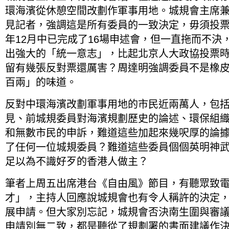
環海濱從休憩空間改劃作軍事用地。城規會主席
見記者，強調這是所有委員的一致決定，毋須投
年12月中已完成了16場申述會，但一直拖而不決
出強大的「統一意志」，比起北京人大政協投票
留有幾張反對票還厲害？周達明強調委員不是橡
百兩」的味道。
反對中環海濱改劃軍事用地的市民近兩萬人，包
見、前城規委員對海濱規劃歷史的論述、環保組
和無數市民的申訴，難道這些加起來幾呎厚的論
了任何一位城規委員？難道這些委員個個英明神
足以為不識好歹的香港人做主？
筆者上周五出席港台《自由風》節目，有聽眾致
才」，主持人回應說城規會也有令人稱許的決定
展申請。但大家別忘記，城規會否決南生圍與審
申請別無二致，都是聽從了規劃署的書面建議作