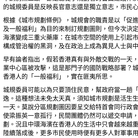
的城規委員是反映長官意志還是獨立意志，市民
根據《城市規劃條例》，城規會的職責是以「促
及一般福利」為目的來制訂規劃圖則，但今次決
海濱變成三重火藥庫：在城市空間的使用上引起
構成管治權的黑洞，及在政治上成為異見人士與
早有論者指出，假若香港真有與外敵交戰的一天
業中心區被攻擊，這是那門子的國防戰略部署？
香港人的「一般福利」，實在匪夷所思。
城規委員可能以為只要頂住民意，幫政府當一趟
逸。這種想法未免太天真，須知城市規劃是活生
一天。莫說分區規劃圖因要呈交給特首會同行政
使梁振英一意孤行，民間團體仍然可以遞交申請
劃。況且中環海濱在香港人的生活中只會越來越
陸續落成後，更多市民使用時便有更多人對軍事