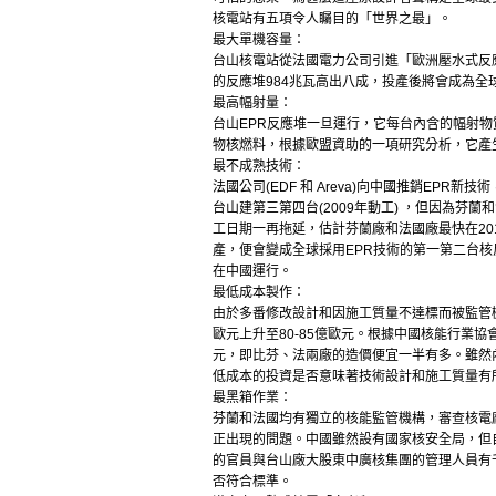
核電站有五項令人矚目的「世界之最」。
最大單機容量：
台山核電站從法國電力公司引進「歐洲壓水式反應堆
的反應堆984兆瓦高出八成，投產後將會成為全
最高幅射量：
台山EPR反應堆一旦運行，它每台內含的幅射物
物核燃料，根據歐盟資助的一項研究分析，它產
最不成熟技術：
法國公司(EDF 和 Areva)向中國推銷EPR新
台山建第三第四台(2009年動工) ，但因為芬
工日期一再拖延，估計芬蘭廠和法國廠最快在20
產，便會變成全球採用EPR技術的第一第二台
在中國運行。
最低成本製作：
由於多番修改設計和因施工質量不達標而被監管機
歐元上升至80-85億歐元。根據中國核能行業協
元，即比芬、法兩廠的造價便宜一半有多。雖然
低成本的投資是否意味著技術設計和施工質量有
最黑箱作業：
芬蘭和法國均有獨立的核能監管機構，審查核電
正出現的問題。中國雖然設有國家核安全局，但
的官員與台山廠大股東中廣核集團的管理人員有
否符合標準。