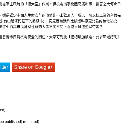
劉志軍主政時的「假大空」作風。但核電出事比起高鐵出事，禍害之大何止千
，還是認定中國人生命安全的價值比不上歐洲人，所以一切以核工業的利益先
(台山是江門轄下的縣級市) ，究竟應該默許比核燃料廠更兇險的核電站投
影響七百萬市民身家性命的大事不聞不問，香港人難道坐以待斃？
達香港市民對核電安全的關注，大家可到此【拒絕增加核電、要求區域諮詢】
tter
Share on Google+
ed)
t be published) (required)