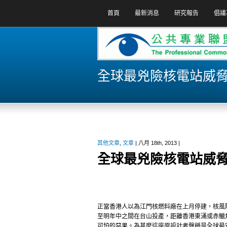
首頁
最新消息
研究報告
倡議
全球最兇險核電站威
其他文章
,
文章
| 八月 18th, 2013 |
全球最兇險核電站威
正當香港人以為江門核燃料廠在上月停建，核風
至明年中之間在台山投產，距離香港東涌或赤鱲
可怕的惡果。為甚麼這座原設計者聲稱是全球最