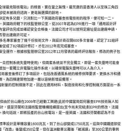
全球最兇險核電站」的榜首，實在當之無愧。最荒唐的是香港人以至珠三角四
，卻從未被政府諮詢，更亳無選擇的餘地。
決定有多兒戲，只消對比一下英國政府審查核電技術的程序，便可知一二。
，英國政府轄下的核監管辦公室，從2007年起為EPR進行一項「通用設計評
有當評估完成並確認安全合格後，法國公司才可以就特定廠址提出建廠申請，
否發出建廠許可証。
多名專家審查了幾千份技術文件，與設計商召開600多次會議，認定了31組評
促成了82項設計修訂，才在2012年底完成審查。
安全運作，根據核監管辦公室2012年12月發表的最終評估報告，修改的例子包
統(一旦控制系統失靈時使用)，但兩套系統並不完全獨立，即是一套失靈時可能會
增加一套獨立非電腦化操作系統，以確保電腦失靈時可以人為介入。
此當局審查後修訂了多項設計，包括改善通風系統的維修保障要求、更換水冷和通
源、為四楝建築物加建一層以容納新增設備等。
低幅射量的控制措施不足，因此在選用材料、製造技術和化學控制幾方面提出一系
但由於台山廠在2009年已經動工興建(此前中國當局如何審查EPR技術無人知
計，還是芬蘭和法國核監管機構陸續提出(至今尚未完結)對EPR的修改，法國
。換句話說，即將投產的台山核電站，是一座英國、法國和芬蘭都認為不合
標準設計是單機容量1600兆瓦，到了台山卻變成1750兆瓦。這與中國鐵道部從
國「改造」後變成350公里，但在温洲動車災難後「被減速」至300公里的事例