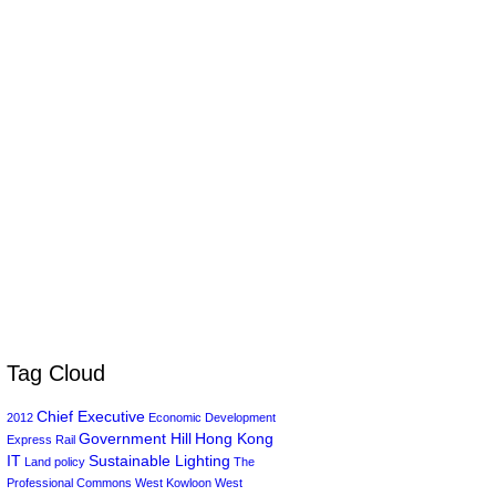
Tag Cloud
Chief Executive
2012
Economic Development
Government Hill
Hong Kong
Express Rail
IT
Sustainable Lighting
Land policy
The
Professional Commons
West Kowloon
West