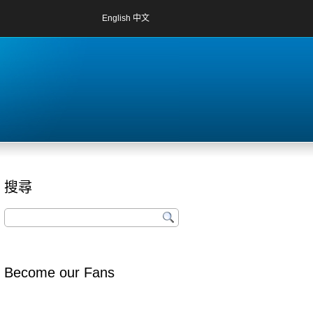
English
中文
搜尋
Become our Fans