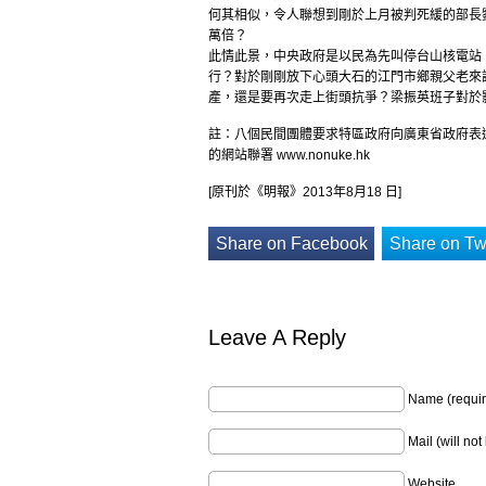
何其相似，令人聯想到剛於上月被判死緩的部長
萬倍？
此情此景，中央政府是以民為先叫停台山核電站
行？對於剛剛放下心頭大石的江門市鄉親父老來說
產，還是要再次走上街頭抗爭？梁振英班子對於
註：八個民間團體要求特區政府向廣東省政府表
的網站聯署 www.nonuke.hk
[原刊於《明報》2013年8月18 日]
Share on Facebook
Share on Twi
Leave A Reply
Name (requir
Mail (will no
Website