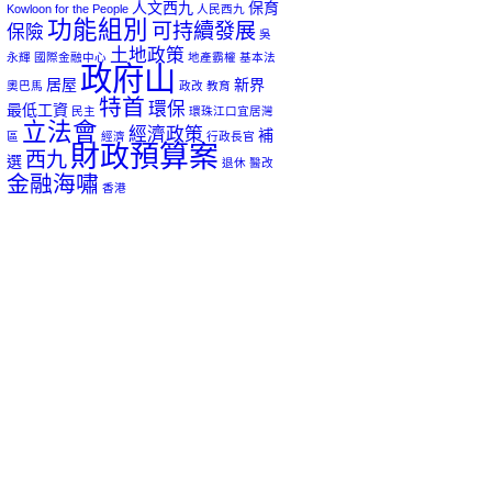
人文西九
保育
Kowloon for the People
人民西九
功能組別
可持續發展
保險
吳
土地政策
永輝
國際金融中心
地產霸權
基本法
政府山
居屋
新界
奧巴馬
政改
教育
特首
環保
最低工資
民主
環珠江口宜居灣
立法會
經濟政策
補
區
經濟
行政長官
財政預算案
西九
選
退休
醫改
金融海嘯
香港