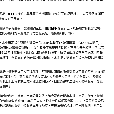
」(EPR) 技術，興建兩台單機容量1750兆瓦的反應堆，比大亞灣正在運行
球最大的巨無霸。
質總量是福島第一號機組的三倍。由於EPR在設計上可以使用含鈈的混合氧化
生的核廢料對人體健康的危害程度是一般核廢料的七倍。
技術，本來預定是在芬蘭先建第一台(2005年動工)，法國建第二台(2007年動工) ，
蘭和法國核監管機構發現EPR設計和施工出現很多問題，不符合安全標準，所以完
15-16年才能投產，比原定日期延遲4至6年。所以台山廠若在今年底或明年投
核反應堆，在原設計者尚在歐洲修改設計、未能满足歐洲安全要求時便已經開始
構要求重新施工或更換部件，芬蘭和法國廠的造價從原來預算的每台33-37億
會的資料，台山兩台機組的總投資為500多億元人民幣，折合為每台30多億歐
內地土木工程的施工成本確比歐洲便宜，但既然是從法國輸入技術設備，如此
所偏差？
廠設計和施工進度，定期公開報告，讓公眾和民間專家提出意見，從而不斷糾
自台山核電站從2009年施工以來，從未公佈詳細審查報告，加上國家核安全局
千絲萬縷的關係，公眾根本無從監察，更無法得知設計是否出現漏洞，施工是