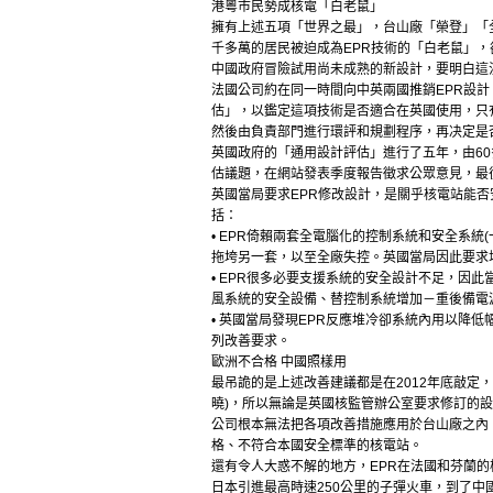
港粵市民勢成核電「白老鼠」
擁有上述五項「世界之最」，台山廠「榮登」「
千多萬的居民被迫成為EPR技術的「白老鼠」
中國政府冒險試用尚未成熟的新設計，要明白這
法國公司約在同一時間向中英兩國推銷EPR設計
估」，以鑑定這項技術是否適合在英國使用，只
然後由負責部門進行環評和規劃程序，再决定是
英國政府的「通用設計評估」進行了五年，由60
估議題，在網站發表季度報告徵求公眾意見，最後
英國當局要求EPR修改設計，是關乎核電站能否
括：
• EPR倚賴兩套全電腦化的控制系統和安全系
拖垮另一套，以至全廠失控。英國當局因此要求
• EPR很多必要支援系統的安全設計不足，因
風系統的安全設備、替控制系統增加－重後備電
• 英國當局發現EPR反應堆冷卻系統內用以降
列改善要求。
歐洲不合格 中國照樣用
最吊詭的是上述改善建議都是在2012年底敲定，
曉)，所以無論是英國核監管辦公室要求修訂的設
公司根本無法把各項改善措施應用於台山廠之內
格、不符合本國安全標準的核電站。
還有令人大惑不解的地方，EPR在法國和芬蘭的
日本引進最高時速250公里的子彈火車，到了中