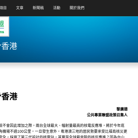
項目
文章
新聞稿
活動
關於我們
脅香港
脅香港
黎廣德
公共專業聯盟政策召集人
險不會因此增加之際，兩台全球最大、幅射量最高的核電反應堆，將於今年底
角機場不過100公里，一旦發生意外，粵港澳三地的居民勢要承受比福島核災更
安全，採用了第三代設計的核電站，其實是全球最兇險的核反應堆？因為台山