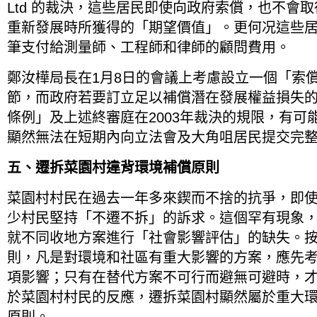
Ltd 的裁決，這些居民即使向政府索償，也不會
重新發展時所獲得的「期望價值」。更何况這些
筆支付給測量師、工程師和律師的顧問費用。
鄭汝樺局長在1月8日的會議上考慮設立一個「索
節，而政府若要訂立足以補償潛在發展權益損失
條例」及上述終審庭在2003年裁決的規限，有可
顯然無法在短期內向立法會及大角咀居民提交完
五、遷拆菜園村違背環境補償原則
菜園村村民在過去一年多來鍥而不捨的抗爭，即使
少村民堅持「不遷不拆」的訴求。這個罕有現象
就不同收地方案進行「社會影響評估」的缺失。
則，凡是對環境和社區有重大影響的方案，應先
項影響；只有在替代方案不可行而避無可避時，
於菜園村村民的反應，遷拆菜園村顯然屬於重大