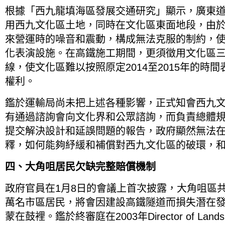
根據「西九龍填海區發展交通研究」顯示，廣東
用西九文化區土地，同時在文化區東面地段，由
來營運時的噪音和震動，構成無法克服的制約，
化表演設施。在高鐵施工期間，更須徵用文化區
線，使文化區難以按照原定2014至2015年的時
權利。
鑑於運輸局尚未把上述各種影響，正式知會西九
有通過諮詢會向文化界和公眾諮詢，而負責總體
提交解決設計和延誤問題的報告，政府顯然無法
釋，如何能夠紓緩和補償對西九文化區的破環，
四、大角咀居民欠缺完整賠償機制
政府官員在1月8日的會議上首次披露，大角咀區共
萬名市區居民，將會因建設高鐵隧道而損失潛在
蒙在鼓裡。鑑於終審庭在2003年Director of Lands v Yi