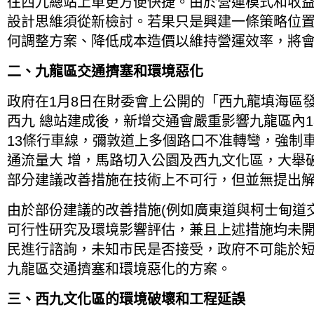
往西九總站上車更方便快捷。由於營運模式和收
設計思維須從新檢討。若果只是興建一條策略位
何調整方案、降低成本造價以維持營運效率，將
二、九龍區交通擠塞和環境惡化
政府在1月8日在財委會上公開的「西九龍填海區
西九 總站建成後，新增交通會嚴重影響九龍區內
13條行車線，彌敦道上多個路口不准轉彎，強制車
通流量大 增，馬路切入公園及西九文化區，大舉破
部分建議改善措施在技術上不可行，但並無提出
由於部份建議的改善措施(例如廣東道與柯士甸道
可行性研究及環境影響評估，兼且上述措施均未
民進行諮詢，未知市民是否接受，政府不可能於
九龍區交通擠塞和環境惡化的方案。
三、西九文化區的環境破壞和工程延誤