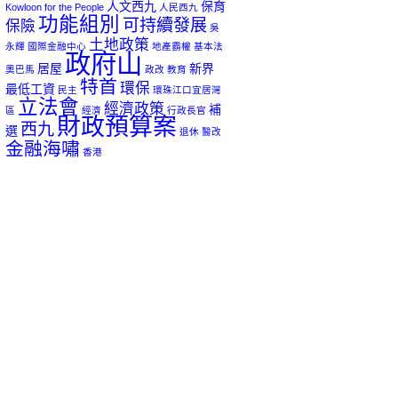
人文西九
保育
Kowloon for the People
人民西九
功能組別
可持續發展
保險
吳
土地政策
永輝
國際金融中心
地產霸權
基本法
政府山
居屋
新界
奧巴馬
政改
教育
特首
環保
最低工資
民主
環珠江口宜居灣
立法會
經濟政策
補
區
經濟
行政長官
財政預算案
西九
選
退休
醫改
金融海嘯
香港