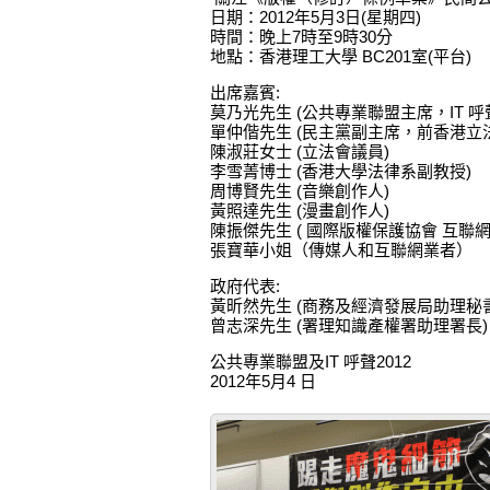
日期：2012年5月3日(星期四)
時間：晚上7時至9時30分
地點：香港理工大學 BC201室(平台)
出席嘉賓:
莫乃光先生 (公共專業聯盟主席，IT 呼聲2
單仲偕先生 (民主黨副主席，前香港立
陳淑莊女士 (立法會議員)
李雪菁博士 (香港大學法律系副教授)
周博賢先生 (音樂創作人)
黃照達先生 (漫畫創作人)
陳振傑先生 ( 國際版權保護協會 互聯網
張寶華小姐（傳媒人和互聯網業者）
政府代表:
黃昕然先生 (商務及經濟發展局助理秘
曾志深先生 (署理知識產權署助理署長)
公共專業聯盟及IT 呼聲2012
2012年5月4 日