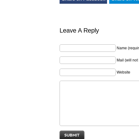
Leave A Reply
Name (requir
Mail (will no
Website