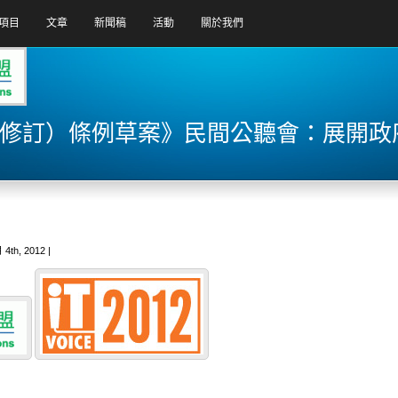
項目
文章
新聞稿
活動
關於我們
權（修訂）條例草案》民間公聽會：展開
4th, 2012 |