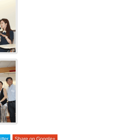
tter
Share on Google+