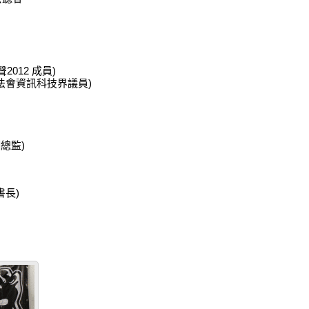
012 成員)
法會資訊科技界議員)
總監)
書長)