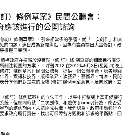
修訂）條例草案》民間公聽會：
府應該進行的公開諮詢
權（修訂）條例草案》，引來相當多的爭議，就「二次創作」和其
受到豁免的問題，連日成為新聞焦點。因為有議員提出大量修訂，政
序推遲三星期。
面，填補政府在這階段沒有就（修 訂）條 例草案的細節進行廣泛
範圍的方案，IT 呼聲2012 在2012年5月3日(星期四)晚上
修訂）條例草案》民間公聽會」提供一個公開平台，讓各界關
化界、資訊科技界、版權業界、演藝界、藝術界、博客、民間
表分享他們對是次的版權 (修訂)條例草案意見，及向政府、立
版權（修訂）條例草案》的立法工作，以集中打擊網上真正侵權行
，但應同時就「二次創作」和戲仿 (parody)行為，應否受
星期的諮詢期內，未能達成共識，我們認為，政府不應強行立
要求政府履行責任，找出可保障各方觀點和訴求的平衡點，回
公聽會