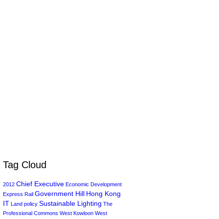
Tag Cloud
Chief Executive
2012
Economic Development
Government Hill
Hong Kong
Express Rail
IT
Sustainable Lighting
Land policy
The
Professional Commons
West Kowloon
West