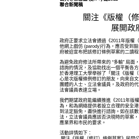
聯合新聞稿
關注《版權（
展開政
政府正要求立法會通過《2011年版
他網上戲仿 (parody)行為，應否
府被迫宣布把該修訂條例草案的二讀程
為避免政府修法所帶來的 “多輸” 局
諮詢的情況，及協助找出一個平衡各方所關注
於香港理工大學舉辦了「關注《版權（
心是次版權條例修訂的朋友，向來自文
團體的人士、立法會議員，及政府的代
法會議員表達立場。
我們期望政府能繼續推進《2011年
為，和為網絡提供者設立合理的安全港系統
到法定豁免，盡快進行諮詢。如在該數
法，立法會議員應該否決現時的草案，
應業界和市民的要求。
活動詳情如下：
關注《版權（修訂）條例草案》民間